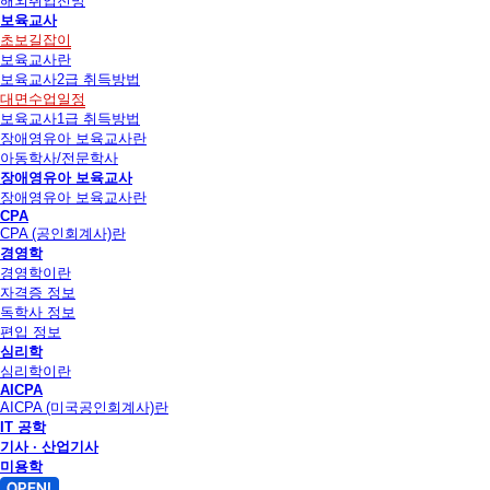
해외취업전망
보육교사
초보길잡이
보육교사란
보육교사2급 취득방법
대면수업일정
보육교사1급 취득방법
장애영유아 보육교사란
아동학사/전문학사
장애영유아 보육교사
장애영유아 보육교사란
CPA
CPA (공인회계사)란
경영학
경영학이란
자격증 정보
독학사 정보
편입 정보
심리학
심리학이란
AICPA
AICPA (미국공인회계사)란
IT 공학
기사 · 산업기사
미용학