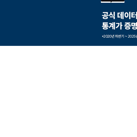
본문내용 바로가기
풋터 바로가기