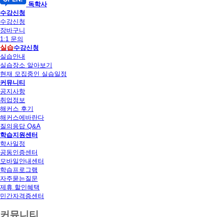
독학사
수강신청
수강신청
장바구니
1:1 문의
실습
수강신청
실습안내
실습장소 알아보기
현재 모집중인 실습일정
커뮤니티
공지사항
취업정보
해커스 후기
해커스에바란다
질의응답 Q&A
학습지원센터
학사일정
공동인증센터
모바일안내센터
학습프로그램
자주묻는질문
제휴 할인혜택
민간자격증센터
커뮤니티