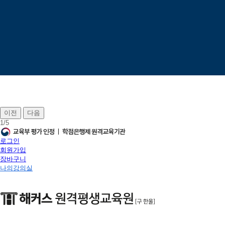
이전
다음
1
/
5
로그인
회원가입
장바구니
나의강의실