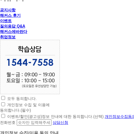
공지사항
해커스 후기
이벤트
질의응답 Q&A
해커스에바란다
취업정보
모두 동의합니다.
초
개인정보 수집 및 이용에
간
동의합니다.(필수)
편
이벤트/할인(광고성)정보 안내에 대한 동의합니다.(선택)
개인정보수집동의
상
전화번호
상담신청
담
신
개인정보 수집/이용 동의 안내