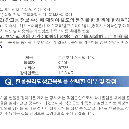
청
1. 개인정보 수집 및 이용 목적
휴
1) 상담 진행, 교육과정 설계, 문의사항 응대
대
2) 광고성 정보 수신에 대하여 별도의 동의를 한 회원에 한하여”
폰
(※제휴사 : 해커스어학원/위더스교육/챔프스터디/옴니넷/해커스어학연구소/
번
2. 수집 및 이용하는 개인정보 항목 : 이름,휴대폰 번호
호
3. 보유 및 이용 기간 : 법령이 정하는 경우를 제외하고는 이용
를
4. 이용자는 동의를 거부할 권리가 있으나, 동의를 거부하는 경우 상담 서비스
입
X
력
하
제목
수강후기 작성입니다.
시
등록자
이*희
면
조회수
30736
빠
강의만족도
1
2
3
4
5
른
시
간
내
에
처음 한울을 접하게된 계기는 당시 저는 직업군인으로서 학사졸업을 해야할 
전
울을 알게되었고 공부하게되었습니다. 직업군인의 특성상 일반인 처럼 차분히
화
인으로 강의를 한다는 점에서 쉽게 강의를 접할 수 있었고 어려운 부분들도 
드
가 쉬웠다는 것을 장점으로 설명해드릴 수가 있겠습니다.
리
겠
습