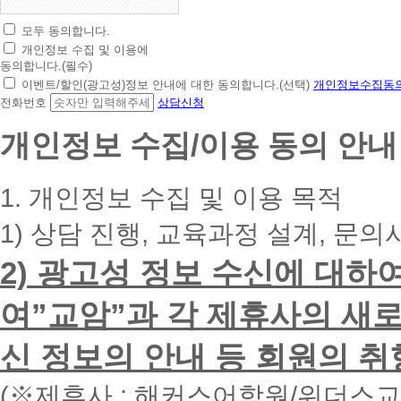
모두 동의합니다.
초
개인정보 수집 및 이용에
간
동의합니다.(필수)
편
이벤트/할인(광고성)정보 안내에 대한 동의합니다.(선택)
개인정보수집동의
상
전화번호
상담신청
담
신
개인정보 수집/이용 동의 안내
청
휴
대
1. 개인정보 수집 및 이용 목적
폰
번
1) 상담 진행, 교육과정 설계, 문의
호
를
2) 광고성 정보 수신에 대하
입
력
하
여”교암”과 각 제휴사의 새로
시
면
신 정보의 안내 등 회원의 취
빠
른
시
(※제휴사 : 해커스어학원/위더스
간