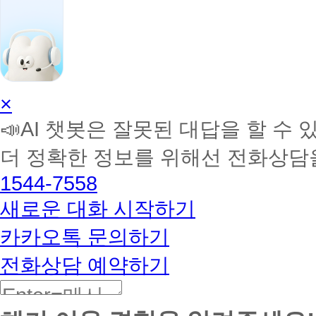
AI
×
학
📣AI 챗봇은 잘못된 대답을 할 수 
습
멘
더 정확한 정보를 위해선 전화상담
토
해
1544-7558
커
BETA
새로운 대화 시작하기
카카오톡 문의하기
전화상담 예약하기