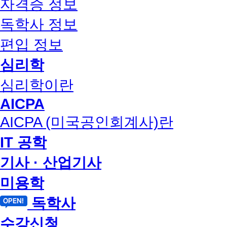
자격증 정보
독학사 정보
편입 정보
심리학
심리학이란
AICPA
AICPA (미국공인회계사)란
IT 공학
기사 · 산업기사
미용학
독학사
수강신청