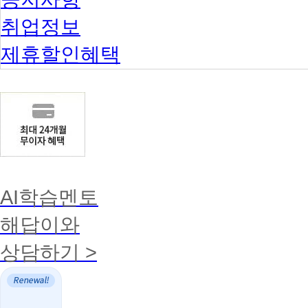
취업정보
제휴할인혜택
AI학습멘토
해답이와
상담하기 >