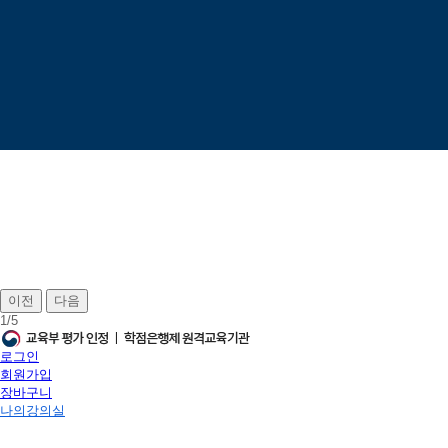
이전
다음
1
/
5
로그인
회원가입
장바구니
나의강의실