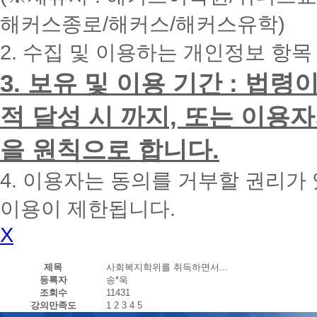
내
해커스종로/해커스/해커스유학)
에
전
2. 수집 및 이용하는 개인정보 항목
화
드
리
3. 보유 및 이용 기간 : 법
겠
습
적 달성 시 까지, 또는 이용
니
다.
을 원칙으로 합니다.
4. 이용자는 동의를 거부할 권리가
이용이 제한됩니다.
X
제목
사회복지학위를 취득하면서...
등록자
송*욱
조회수
11431
강의만족도
1
2
3
4
5