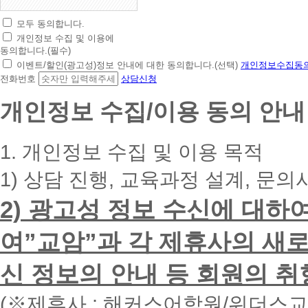
모두 동의합니다.
초
개인정보 수집 및 이용에
간
동의합니다.(필수)
편
이벤트/할인(광고성)정보 안내에 대한 동의합니다.(선택)
개인정보수집동의
상
전화번호
상담신청
담
신
개인정보 수집/이용 동의 안내
청
휴
대
1. 개인정보 수집 및 이용 목적
폰
번
1) 상담 진행, 교육과정 설계, 문의
호
를
2) 광고성 정보 수신에 대하
입
력
하
여”교암”과 각 제휴사의 새로
시
면
신 정보의 안내 등 회원의 취
빠
른
시
(※제휴사 : 해커스어학원/위더스
간