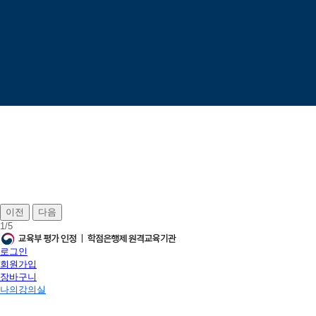
이전
다음
1
/
5
로그인
회원가입
장바구니
나의강의실