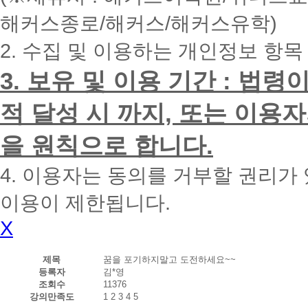
내
해커스종로/해커스/해커스유학)
에
전
2. 수집 및 이용하는 개인정보 항목
화
드
리
3. 보유 및 이용 기간 : 법
겠
습
적 달성 시 까지, 또는 이용
니
다.
을 원칙으로 합니다.
4. 이용자는 동의를 거부할 권리가
이용이 제한됩니다.
X
제목
꿈을 포기하지말고 도전하세요~~
등록자
김*영
조회수
11376
강의만족도
1
2
3
4
5