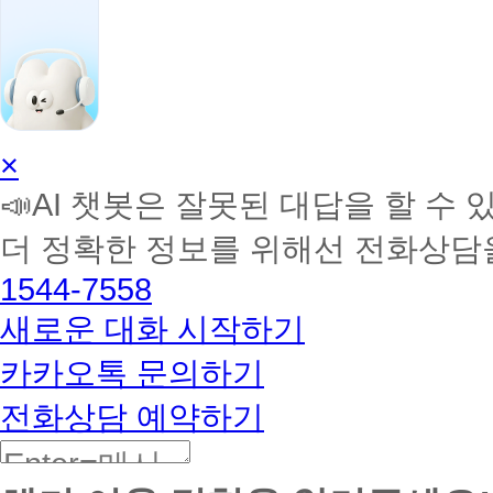
AI
×
학
📣AI 챗봇은 잘못된 대답을 할 수 
습
멘
더 정확한 정보를 위해선 전화상담
토
해
1544-7558
커
BETA
새로운 대화 시작하기
카카오톡 문의하기
전화상담 예약하기