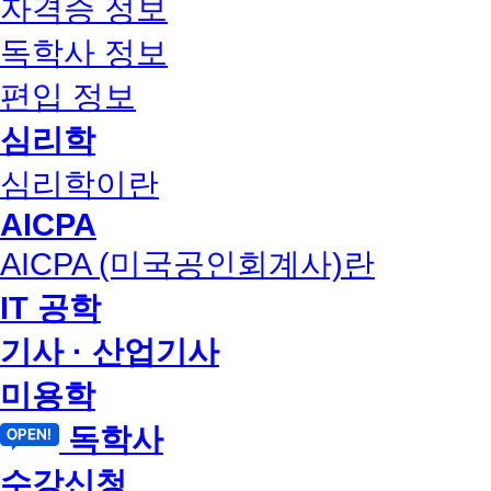
자격증 정보
독학사 정보
편입 정보
심리학
심리학이란
AICPA
AICPA (미국공인회계사)란
IT 공학
기사 · 산업기사
미용학
독학사
수강신청