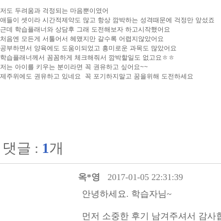
저도 두려움과 걱정되는 마음뿐이였어
애들이 셋이라 시간적제약도 많고 항상 깜박하는 성격때문에 걱정만 앞섰죠
근데 학습플래너와 상담후 그래 도전해보자 하고시작했어요
처음엔 모든게 서툴어서 헤맸지만 갈수록 어렵지않았어요
공부하면서 양육에도 도움이되었고 흥미로운 과목도 많았어요
학습플래너께서 꼼꼼하게 체크해줘서 깜박할일도 없고요ㅎㅎ
저는 아이를 키우는 분이라면 꼭 권유하고 싶어요~~
제주위에도 권유하고 있네요 꼭 포기하지말고 꿈을위해 도전하세요
댓글 :
1
개
옥*영
2017-01-05 22:31:39
안녕하세요. 학습자님~
먼저 소중한 후기 남겨주셔서 감사합