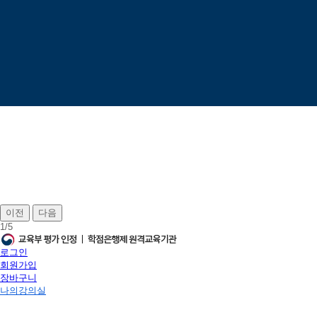
이전
다음
1
/
5
로그인
회원가입
장바구니
나의강의실