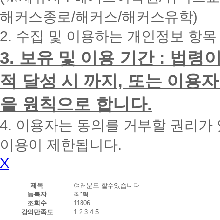
내
해커스종로/해커스/해커스유학)
에
전
2. 수집 및 이용하는 개인정보 항목
화
드
리
3. 보유 및 이용 기간 : 법
겠
습
적 달성 시 까지, 또는 이용
니
다.
을 원칙으로 합니다.
4. 이용자는 동의를 거부할 권리가
이용이 제한됩니다.
X
제목
여러분도 할수있습니다
등록자
최*혁
조회수
11806
강의만족도
1
2
3
4
5