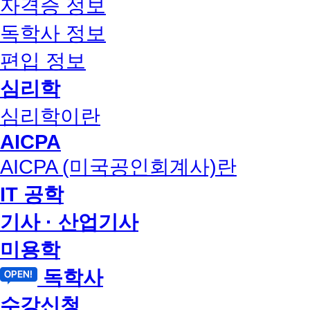
자격증 정보
독학사 정보
편입 정보
심리학
심리학이란
AICPA
AICPA (미국공인회계사)란
IT 공학
기사 · 산업기사
미용학
독학사
수강신청