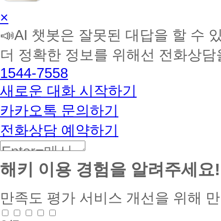
AI
×
학
📣AI 챗봇은 잘못된 대답을 할 수 
습
멘
더 정확한 정보를 위해선 전화상담
토
해
1544-7558
커
BETA
새로운 대화 시작하기
카카오톡 문의하기
전화상담 예약하기
해키 이용 경험을 알려주세요!
만족도 평가
서비스 개선을 위해 