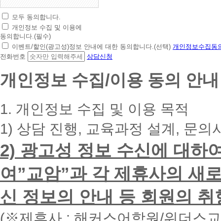
모두 동의합니다.
초
개인정보 수집 및 이용에
간
동의합니다.(필수)
편
이벤트/할인(광고성)정보 안내에 대한 동의합니다.(선택)
개인정보수집동의
상
전화번호
상담신청
담
신
개인정보 수집/이용 동의 안내
청
휴
대
1. 개인정보 수집 및 이용 목적
폰
번
1) 상담 진행, 교육과정 설계, 문의
호
를
2) 광고성 정보 수신에 대하
입
력
하
여”교암”과 각 제휴사의 새로
시
면
신 정보의 안내 등 회원의 취
빠
른
시
(※제휴사 : 해커스어학원/위더스
간