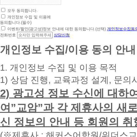
모두 동의합니다.
초
개인정보 수집 및 이용에
간
동의합니다.(필수)
편
이벤트/할인(광고성)정보 안내에 대한 동의합니다.(선택)
개인정보수집동의
상
전화번호
상담신청
담
신
개인정보 수집/이용 동의 안내
청
휴
대
1. 개인정보 수집 및 이용 목적
폰
번
1) 상담 진행, 교육과정 설계, 문의
호
를
2) 광고성 정보 수신에 대하
입
력
하
여”교암”과 각 제휴사의 새로
시
면
신 정보의 안내 등 회원의 취
빠
른
시
(※제휴사 : 해커스어학원/위더스
간