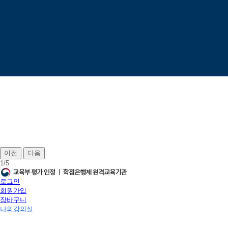
이전
다음
1
/
5
로그인
회원가입
장바구니
나의강의실