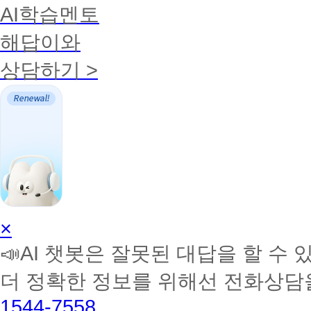
AI학습멘토
해답이와
상담하기 >
AI
×
학
📣AI 챗봇은 잘못된 대답을 할 수 
습
멘
더 정확한 정보를 위해선 전화상담
토
해
1544-7558
커