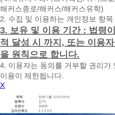
내
해커스종로/해커스/해커스유학)
에
전
2. 수집 및 이용하는 개인정보 항목
화
드
리
3. 보유 및 이용 기간 : 법
겠
습
적 달성 시 까지, 또는 이용
니
다.
을 원칙으로 합니다.
4. 이용자는 동의를 거부할 권리가
이용이 제한됩니다.
X
제목
한학기를 마무리하며
등록자
김*지
조회수
16430
강의만족도
1
2
3
4
5