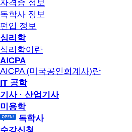
자격증 정보
독학사 정보
편입 정보
심리학
심리학이란
AICPA
AICPA (미국공인회계사)란
IT 공학
기사 · 산업기사
미용학
독학사
수강신청