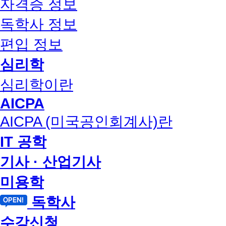
자격증 정보
독학사 정보
편입 정보
심리학
심리학이란
AICPA
AICPA (미국공인회계사)란
IT 공학
기사 · 산업기사
미용학
독학사
수강신청