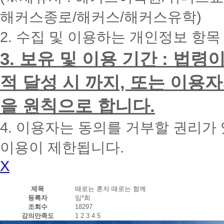
내
해커스종로/해커스/해커스유학)
에
전
2. 수집 및 이용하는 개인정보 항목
화
드
리
3. 보유 및 이용 기간 : 법
겠
습
적 달성 시 까지, 또는 이용
니
다.
을 원칙으로 합니다.
4. 이용자는 동의를 거부할 권리가
이용이 제한됩니다.
X
제목
때로는 혼자 때로는 함께
등록자
임*희
조회수
18297
강의만족도
1
2
3
4
5