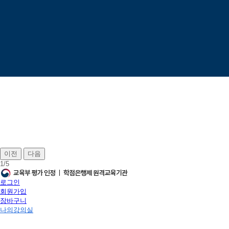
이전
다음
1
/
5
로그인
회원가입
장바구니
나의강의실