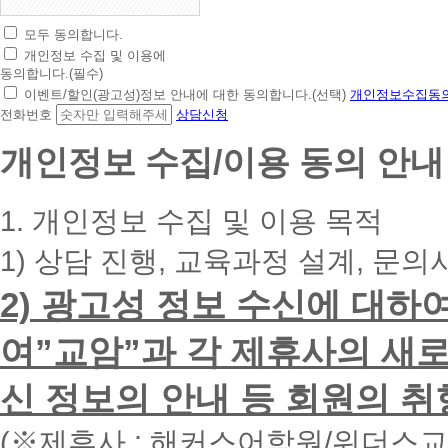
모두 동의합니다.
초
개인정보 수집 및 이용에
간
동의합니다.(필수)
편
이벤트/할인(광고성)정보 안내에 대한 동의합니다.(선택)
개인정보수집동의
상
전화번호
상담신청
담
신
개인정보 수집/이용 동의 안내
청
휴
대
1. 개인정보 수집 및 이용 목적
폰
번
1) 상담 진행, 교육과정 설계, 문의
호
를
2) 광고성 정보 수신에 대하
입
력
하
여”교암”과 각 제휴사의 새로
시
면
신 정보의 안내 등 회원의 취
빠
른
시
(※제휴사 : 해커스어학원/위더스
간