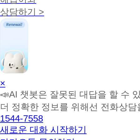
상담하기 >
AI
×
학
📣AI 챗봇은 잘못된 대답을 할 수 
습
멘
더 정확한 정보를 위해선 전화상담
토
해
1544-7558
커
BETA
새로운 대화 시작하기