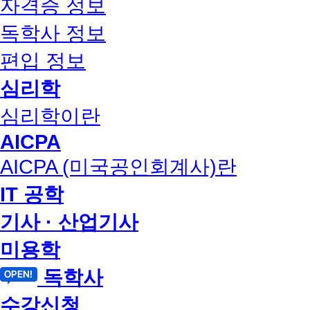
자격증 정보
독학사 정보
편입 정보
심리학
심리학이란
AICPA
AICPA (미국공인회계사)란
IT 공학
기사 · 산업기사
미용학
독학사
수강신청