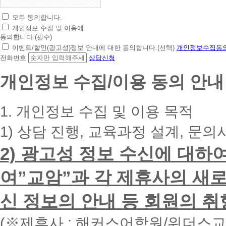
모두 동의합니다.
초
개인정보 수집 및 이용에
간
동의합니다.(필수)
편
이벤트/할인(광고성)정보 안내에 대한 동의합니다.(선택)
개인정보수집동의
상
전화번호
상담신청
담
신
개인정보 수집/이용 동의 안내
청
휴
대
1. 개인정보 수집 및 이용 목적
폰
번
1) 상담 진행, 교육과정 설계, 문의
호
를
2) 광고성 정보 수신에 대하
입
력
하
여”교암”과 각 제휴사의 새로
시
면
신 정보의 안내 등 회원의 취
빠
른
시
(※제휴사 : 해커스어학원/위더스
간