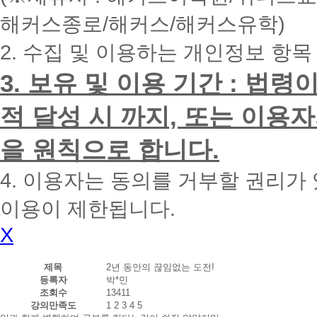
내
해커스종로/해커스/해커스유학)
에
전
2. 수집 및 이용하는 개인정보 항목
화
드
리
3. 보유 및 이용 기간 : 법
겠
습
적 달성 시 까지, 또는 이용
니
다.
을 원칙으로 합니다.
4. 이용자는 동의를 거부할 권리가
이용이 제한됩니다.
X
제목
2년 동안의 끊임없는 도전!
등록자
박*민
조회수
13411
강의만족도
1
2
3
4
5