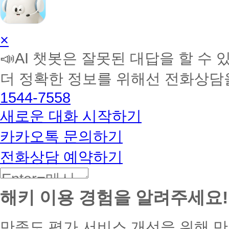
AI
×
학
📣AI 챗봇은 잘못된 대답을 할 수 
습
멘
더 정확한 정보를 위해선 전화상담
토
해
1544-7558
커
BETA
새로운 대화 시작하기
카카오톡 문의하기
전화상담 예약하기
해키 이용 경험을 알려주세요!
만족도 평가
서비스 개선을 위해 