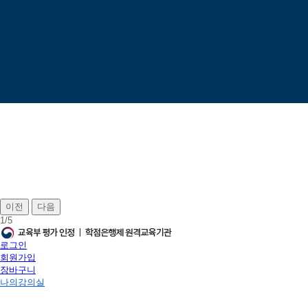
이전
다음
1
/
5
로그인
회원가입
장바구니
나의강의실