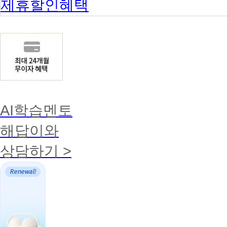
제휴할인혜택
AI학습멘토
해답이와
상담하기 >