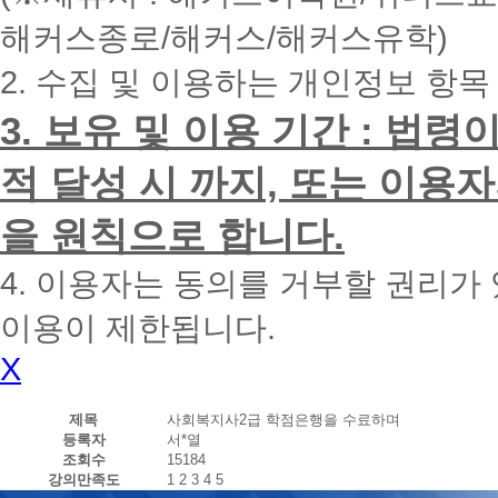
내
해커스종로/해커스/해커스유학)
에
전
2. 수집 및 이용하는 개인정보 항목
화
드
리
3. 보유 및 이용 기간 : 법
겠
습
적 달성 시 까지, 또는 이용
니
다.
을 원칙으로 합니다.
4. 이용자는 동의를 거부할 권리가
이용이 제한됩니다.
X
제목
사회복지사2급 학점은행을 수료하며
등록자
서*열
조회수
15184
강의만족도
1
2
3
4
5