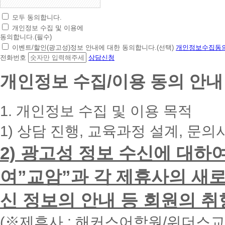
모두 동의합니다.
초
개인정보 수집 및 이용에
간
동의합니다.(필수)
편
이벤트/할인(광고성)정보 안내에 대한 동의합니다.(선택)
개인정보수집동의
상
전화번호
상담신청
담
신
개인정보 수집/이용 동의 안내
청
휴
대
1. 개인정보 수집 및 이용 목적
폰
번
1) 상담 진행, 교육과정 설계, 문의
호
를
2) 광고성 정보 수신에 대하
입
력
하
여”교암”과 각 제휴사의 새로
시
면
신 정보의 안내 등 회원의 취
빠
른
시
(※제휴사 : 해커스어학원/위더스
간