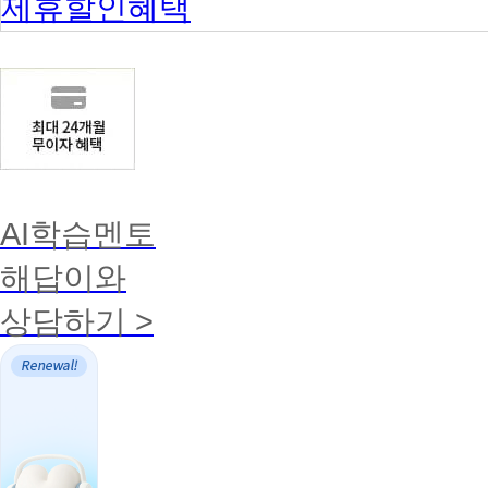
제휴할인혜택
AI학습멘토
해답이와
상담하기 >