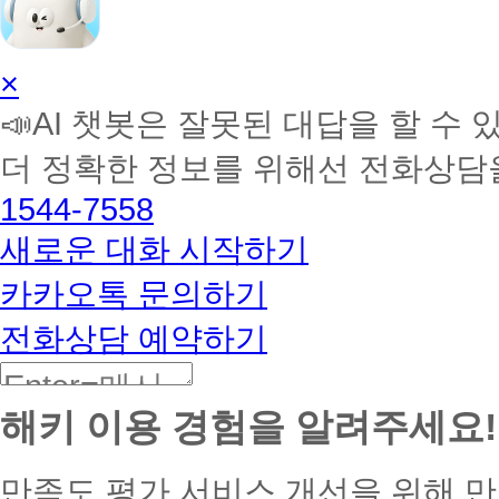
AI
×
학
📣AI 챗봇은 잘못된 대답을 할 수 
습
멘
더 정확한 정보를 위해선 전화상담
토
해
1544-7558
커
BETA
새로운 대화 시작하기
카카오톡 문의하기
전화상담 예약하기
해키 이용 경험을 알려주세요!
만족도 평가
서비스 개선을 위해 