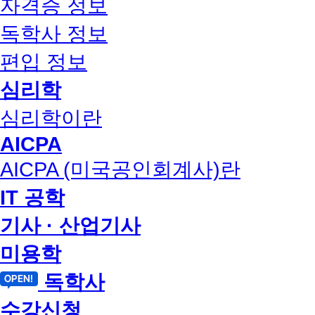
자격증 정보
독학사 정보
편입 정보
심리학
심리학이란
AICPA
AICPA (미국공인회계사)란
IT 공학
기사 · 산업기사
미용학
독학사
수강신청