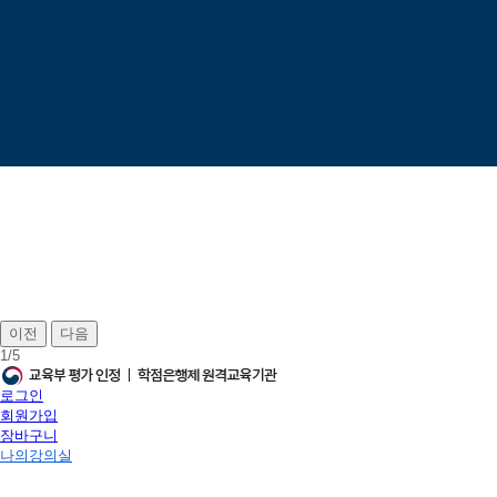
이전
다음
1
/
5
로그인
회원가입
장바구니
나의강의실