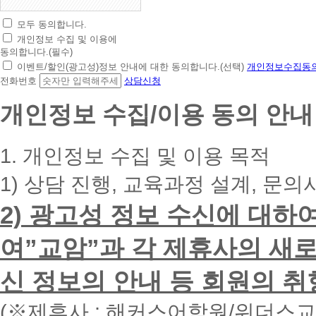
모두 동의합니다.
초
개인정보 수집 및 이용에
간
동의합니다.(필수)
편
이벤트/할인(광고성)정보 안내에 대한 동의합니다.(선택)
개인정보수집동의
상
전화번호
상담신청
담
신
개인정보 수집/이용 동의 안내
청
휴
대
1. 개인정보 수집 및 이용 목적
폰
번
1) 상담 진행, 교육과정 설계, 문의
호
를
2) 광고성 정보 수신에 대하
입
력
하
여”교암”과 각 제휴사의 새로
시
면
신 정보의 안내 등 회원의 취
빠
른
시
(※제휴사 : 해커스어학원/위더스
간