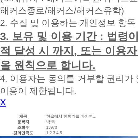
내
해커스종로/해커스/해커스유학)
에
전
2. 수집 및 이용하는 개인정보 항목
화
드
리
3. 보유 및 이용 기간 : 법
겠
습
적 달성 시 까지, 또는 이용
니
다.
을 원칙으로 합니다.
4. 이용자는 동의를 거부할 권리가
이용이 제한됩니다.
X
제목
한울에서 한학기를 마치며...
등록자
박*라
조회수
13970
강의만족도
1
2
3
4
5