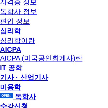
자격증 정보
독학사 정보
편입 정보
심리학
심리학이란
AICPA
AICPA (미국공인회계사)란
IT 공학
기사 · 산업기사
미용학
독학사
수강신청