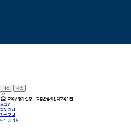
이전
다음
1
/
5
로그인
회원가입
장바구니
나의강의실