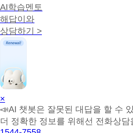
AI학습멘토
해답이와
상담하기 >
AI
×
학
📣AI 챗봇은 잘못된 대답을 할 수 
습
멘
더 정확한 정보를 위해선 전화상담
토
해
1544-7558
커