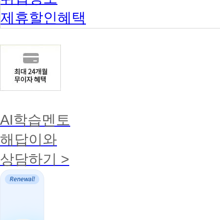
제휴할인혜택
AI학습멘토
해답이와
상담하기 >