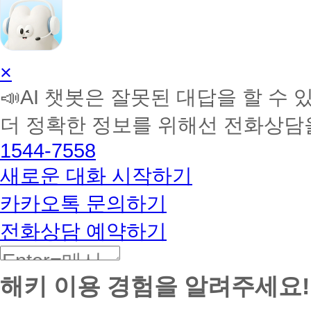
AI
×
학
📣AI 챗봇은 잘못된 대답을 할 수 
습
멘
더 정확한 정보를 위해선 전화상담
토
해
1544-7558
커
BETA
새로운 대화 시작하기
카카오톡 문의하기
전화상담 예약하기
해키 이용 경험을 알려주세요!