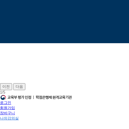
이전
다음
1
/
5
로그인
회원가입
장바구니
나의강의실