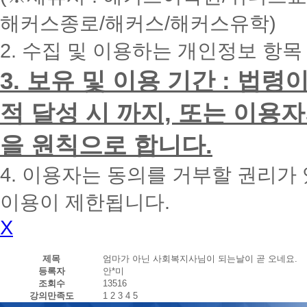
내
해커스종로/해커스/해커스유학)
에
전
2. 수집 및 이용하는 개인정보 항목
화
드
리
3. 보유 및 이용 기간 : 법
겠
습
적 달성 시 까지, 또는 이용
니
다.
을 원칙으로 합니다.
4. 이용자는 동의를 거부할 권리가
이용이 제한됩니다.
X
제목
엄마가 아닌 사회복지사님이 되는날이 곧 오네요.
등록자
안*미
조회수
13516
강의만족도
1
2
3
4
5