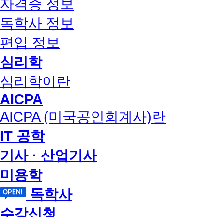
자격증 정보
독학사 정보
편입 정보
심리학
심리학이란
AICPA
AICPA (미국공인회계사)란
IT 공학
기사 · 산업기사
미용학
독학사
수강신청