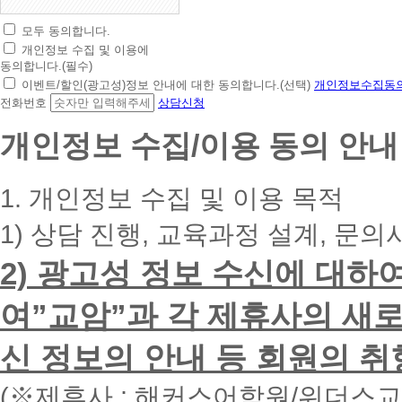
모두 동의합니다.
초
개인정보 수집 및 이용에
간
동의합니다.(필수)
편
이벤트/할인(광고성)정보 안내에 대한 동의합니다.(선택)
개인정보수집동의
상
전화번호
상담신청
담
신
개인정보 수집/이용 동의 안내
청
휴
대
1. 개인정보 수집 및 이용 목적
폰
번
1) 상담 진행, 교육과정 설계, 문의
호
를
2) 광고성 정보 수신에 대하
입
력
하
여”교암”과 각 제휴사의 새로
시
면
신 정보의 안내 등 회원의 취
빠
른
시
(※제휴사 : 해커스어학원/위더스
간