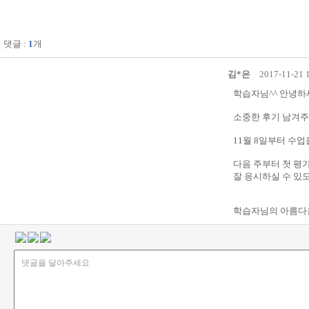
댓글 :
1
개
김*은
2017-11-21 
학습자님^^ 안녕하
소중한 후기 남겨주
11월 8일부터 수
다음 주부터 첫 평
잘 응시하실 수 있
학습자님의 아름다운