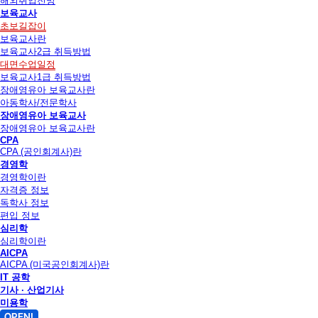
해외취업전망
보육교사
초보길잡이
보육교사란
보육교사2급 취득방법
대면수업일정
보육교사1급 취득방법
장애영유아 보육교사란
아동학사/전문학사
장애영유아 보육교사
장애영유아 보육교사란
CPA
CPA (공인회계사)란
경영학
경영학이란
자격증 정보
독학사 정보
편입 정보
심리학
심리학이란
AICPA
AICPA (미국공인회계사)란
IT 공학
기사 · 산업기사
미용학