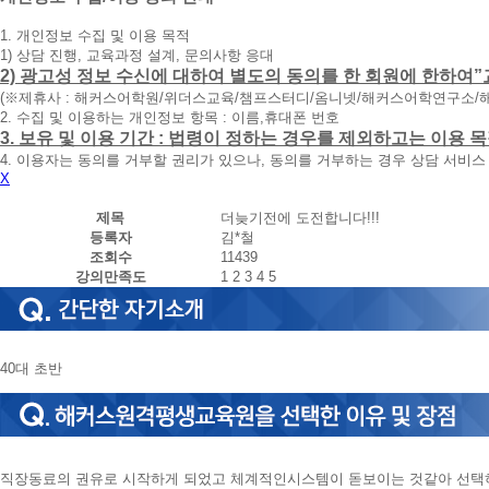
청
1. 개인정보 수집 및 이용 목적
휴
1) 상담 진행, 교육과정 설계, 문의사항 응대
대
2) 광고성 정보 수신에 대하여 별도의 동의를 한 회원에 한하여”
폰
(※제휴사 : 해커스어학원/위더스교육/챔프스터디/옴니넷/해커스어학연구소/
번
2. 수집 및 이용하는 개인정보 항목 : 이름,휴대폰 번호
호
3. 보유 및 이용 기간 : 법령이 정하는 경우를 제외하고는 이용
를
4. 이용자는 동의를 거부할 권리가 있으나, 동의를 거부하는 경우 상담 서비스
입
X
력
하
제목
더늦기전에 도전합니다!!!
시
등록자
김*철
면
조회수
11439
빠
강의만족도
1
2
3
4
5
른
시
간
내
에
40대 초반
전
화
드
리
겠
습
직장동료의 권유로 시작하게 되었고 체계적인시스템이 돋보이는 것같아 선택