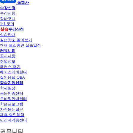
독학사
수강신청
수강신청
장바구니
1:1 문의
실습
수강신청
실습안내
실습장소 알아보기
현재 모집중인 실습일정
커뮤니티
공지사항
취업정보
해커스 후기
해커스에바란다
질의응답 Q&A
학습지원센터
학사일정
공동인증센터
모바일안내센터
학습프로그램
자주묻는질문
제휴 할인혜택
민간자격증센터
커뮤니티