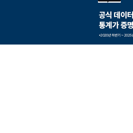
본문내용 바로가기
풋터 바로가기