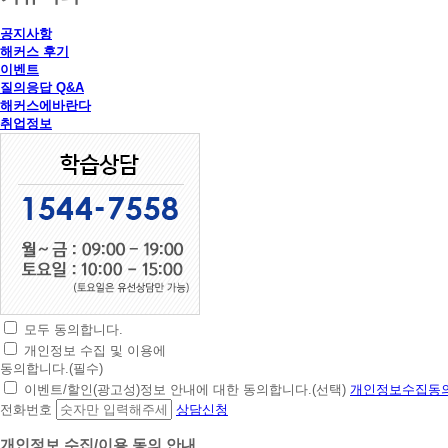
공지사항
해커스 후기
이벤트
질의응답 Q&A
해커스에바란다
취업정보
모두 동의합니다.
초
개인정보 수집 및 이용에
간
동의합니다.(필수)
편
이벤트/할인(광고성)정보 안내에 대한 동의합니다.(선택)
개인정보수집동의
상
전화번호
상담신청
담
신
개인정보 수집/이용 동의 안내