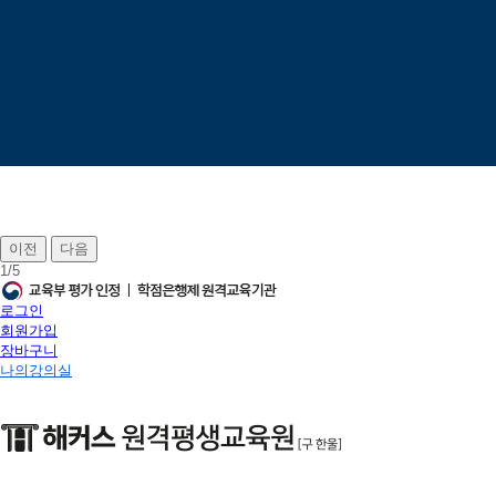
이전
다음
1
/
5
로그인
회원가입
장바구니
나의강의실