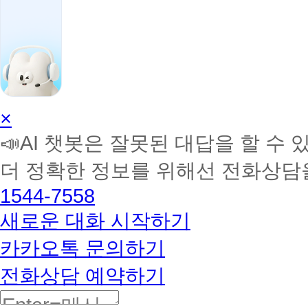
AI
×
학
📣AI 챗봇은 잘못된 대답을 할 수 
습
멘
더 정확한 정보를 위해선 전화상담
토
해
1544-7558
커
BETA
새로운 대화 시작하기
카카오톡 문의하기
전화상담 예약하기