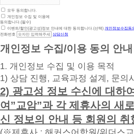
모두 동의합니다.
초
개인정보 수집 및 이용에
간
동의합니다.(필수)
편
이벤트/할인(광고성)정보 안내에 대한 동의합니다.(선택)
개인정보수집동의
상
전화번호
상담신청
담
신
개인정보 수집/이용 동의 안내
청
휴
대
1. 개인정보 수집 및 이용 목적
폰
번
1) 상담 진행, 교육과정 설계, 문의
호
를
2) 광고성 정보 수신에 대하
입
력
하
여”교암”과 각 제휴사의 새로
시
면
신 정보의 안내 등 회원의 취
빠
른
시
(※제휴사 : 해커스어학원/위더스
간