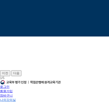
이전
다음
1
/
5
로그인
회원가입
장바구니
나의강의실