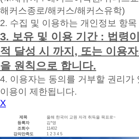
내
해커스종로/해커스/해커스유학)
에
전
2. 수집 및 이용하는 개인정보 항목
화
드
리
3. 보유 및 이용 기간 : 법
겠
습
적 달성 시 까지, 또는 이용
니
다.
을 원칙으로 합니다.
4. 이용자는 동의를 거부할 권리가
이용이 제한됩니다.
X
제목
올해 한국어 교원 자격 취득을 목표로~
등록자
김*영
조회수
11402
강의만족도
1
2
3
4
5