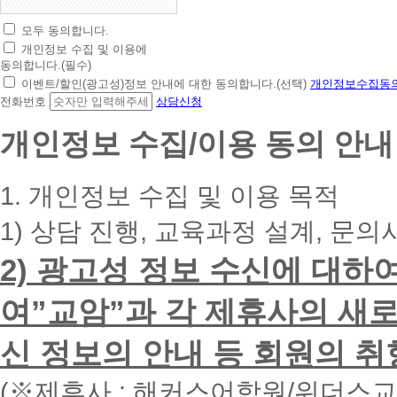
모두 동의합니다.
초
개인정보 수집 및 이용에
간
동의합니다.(필수)
편
이벤트/할인(광고성)정보 안내에 대한 동의합니다.(선택)
개인정보수집동의
상
전화번호
상담신청
담
신
개인정보 수집/이용 동의 안내
청
휴
대
1. 개인정보 수집 및 이용 목적
폰
번
1) 상담 진행, 교육과정 설계, 문의
호
를
2) 광고성 정보 수신에 대하
입
력
하
여”교암”과 각 제휴사의 새로
시
면
신 정보의 안내 등 회원의 취
빠
른
시
(※제휴사 : 해커스어학원/위더스
간