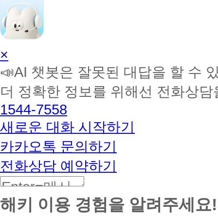
AI
×
학
📣AI 챗봇은 잘못된 대답을 할 수 
습
멘
더 정확한 정보를 위해선 전화상담
토
해
1544-7558
커
BETA
새로운 대화 시작하기
카카오톡 문의하기
전화상담 예약하기
해키 이용 경험을 알려주세요!