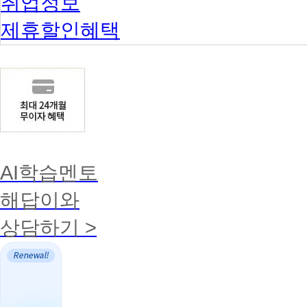
취업정보
제휴할인혜택
AI학습멘토
해답이와
상담하기 >