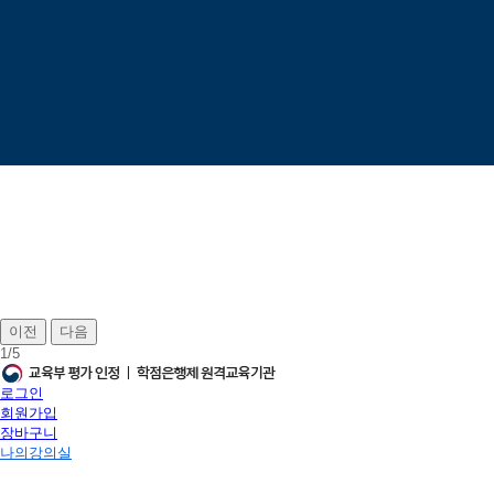
이전
다음
1
/
5
로그인
회원가입
장바구니
나의강의실