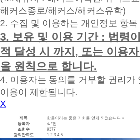
내
해커스종로/해커스/해커스유학)
에
전
2. 수집 및 이용하는 개인정보 항목
화
드
리
3. 보유 및 이용 기간 : 법
겠
습
적 달성 시 까지, 또는 이용
니
다.
을 원칙으로 합니다.
4. 이용자는 동의를 거부할 권리가
이용이 제한됩니다.
X
제목
한울이라는 좋은 기회를 얻게 되었습니다ㅇ
등록자
석*현
조회수
9377
강의만족도
1
2
3
4
5