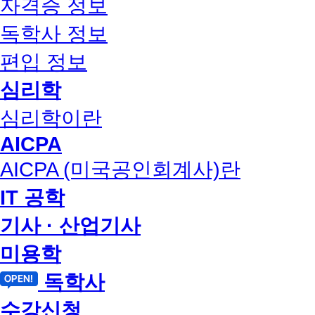
자격증 정보
독학사 정보
편입 정보
심리학
심리학이란
AICPA
AICPA (미국공인회계사)란
IT 공학
기사 · 산업기사
미용학
독학사
수강신청