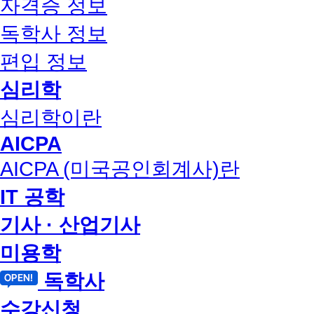
자격증 정보
독학사 정보
편입 정보
심리학
심리학이란
AICPA
AICPA (미국공인회계사)란
IT 공학
기사 · 산업기사
미용학
독학사
수강신청