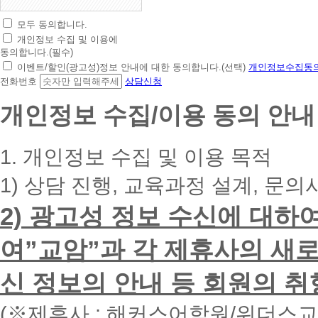
모두 동의합니다.
초
개인정보 수집 및 이용에
간
동의합니다.(필수)
편
이벤트/할인(광고성)정보 안내에 대한 동의합니다.(선택)
개인정보수집동의
상
전화번호
상담신청
담
신
개인정보 수집/이용 동의 안내
청
휴
대
1. 개인정보 수집 및 이용 목적
폰
번
1) 상담 진행, 교육과정 설계, 문의
호
를
2) 광고성 정보 수신에 대하
입
력
하
여”교암”과 각 제휴사의 새로
시
면
신 정보의 안내 등 회원의 취
빠
른
시
(※제휴사 : 해커스어학원/위더스
간