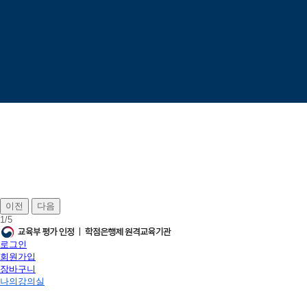
이전
다음
1
/
5
로그인
회원가입
장바구니
나의강의실