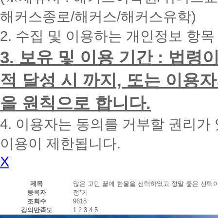
내
해커스종로/해커스/해커스유학)
에
전
2. 수집 및 이용하는 개인정보 항목
화
드
리
3. 보유 및 이용 기간 : 법
겠
습
적 달성 시 까지, 또는 이용
니
다.
을 원칙으로 합니다.
4. 이용자는 동의를 거부할 권리가
이용이 제한됩니다.
X
제목
많은 고민 끝에 한울을 선택하였고 정말 좋은 선택
등록자
정*기
조회수
9618
강의만족도
1
2
3
4
5