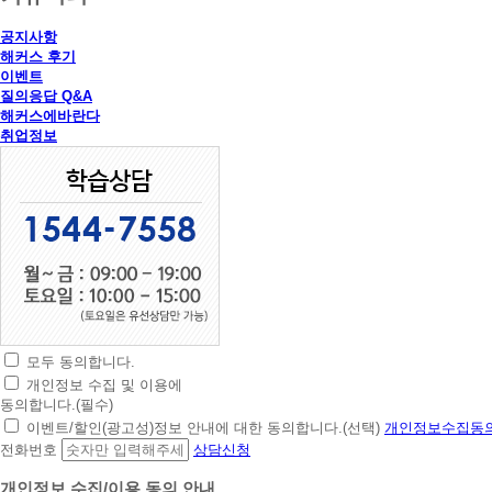
공지사항
해커스 후기
이벤트
질의응답 Q&A
해커스에바란다
취업정보
모두 동의합니다.
초
개인정보 수집 및 이용에
간
동의합니다.(필수)
편
이벤트/할인(광고성)정보 안내에 대한 동의합니다.(선택)
개인정보수집동의
상
전화번호
상담신청
담
신
개인정보 수집/이용 동의 안내