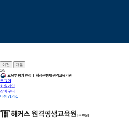
이전
다음
1
/
5
로그인
회원가입
장바구니
나의강의실