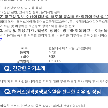
청
1. 개인정보 수집 및 이용 목적
휴
1) 상담 진행, 교육과정 설계, 문의사항 응대
대
2) 광고성 정보 수신에 대하여 별도의 동의를 한 회원에 한하여”
폰
(※제휴사 : 해커스어학원/위더스교육/챔프스터디/옴니넷/해커스어학연구소/
번
2. 수집 및 이용하는 개인정보 항목 : 이름,휴대폰 번호
호
3. 보유 및 이용 기간 : 법령이 정하는 경우를 제외하고는 이용
를
4. 이용자는 동의를 거부할 권리가 있으나, 동의를 거부하는 경우 상담 서비스
입
X
력
하
제목
한울에서 마지막을 장식합니다
시
등록자
이*훈
면
조회수
8958
빠
강의만족도
1
2
3
4
5
른
시
간
내
에
대학 자퇴 후 사업을 시작하고 학력에 대한 부분 때문에 학사 취득 후 석사과
전
화
드
리
겠
습
익숙한 부분도 있었고 또 좋은 강의가 많아서 선택하였습니다