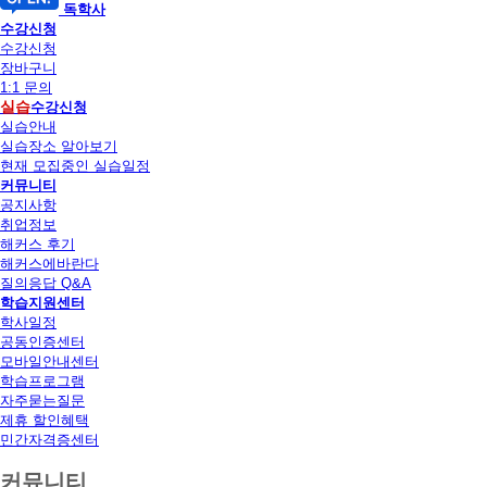
독학사
수강신청
수강신청
장바구니
1:1 문의
실습
수강신청
실습안내
실습장소 알아보기
현재 모집중인 실습일정
커뮤니티
공지사항
취업정보
해커스 후기
해커스에바란다
질의응답 Q&A
학습지원센터
학사일정
공동인증센터
모바일안내센터
학습프로그램
자주묻는질문
제휴 할인혜택
민간자격증센터
커뮤니티