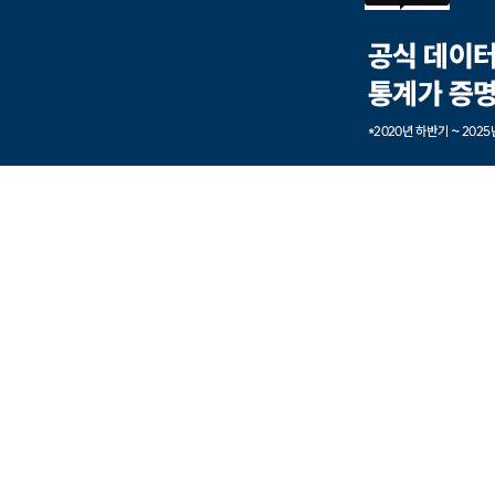
본문내용 바로가기
풋터 바로가기