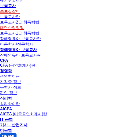
해외취업전망
보육교사
초보길잡이
보육교사란
보육교사2급 취득방법
대면수업일정
보육교사1급 취득방법
장애영유아 보육교사란
아동학사/전문학사
장애영유아 보육교사
장애영유아 보육교사란
CPA
CPA (공인회계사)란
경영학
경영학이란
자격증 정보
독학사 정보
편입 정보
심리학
심리학이란
AICPA
AICPA (미국공인회계사)란
IT 공학
기사 · 산업기사
미용학