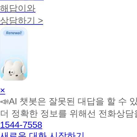
해답이와
상담하기 >
AI
×
학
📣AI 챗봇은 잘못된 대답을 할 수 
습
멘
더 정확한 정보를 위해선 전화상담
토
해
1544-7558
커
BETA
새로운 대화 시작하기