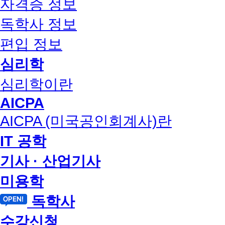
자격증 정보
독학사 정보
편입 정보
심리학
심리학이란
AICPA
AICPA (미국공인회계사)란
IT 공학
기사 · 산업기사
미용학
독학사
수강신청