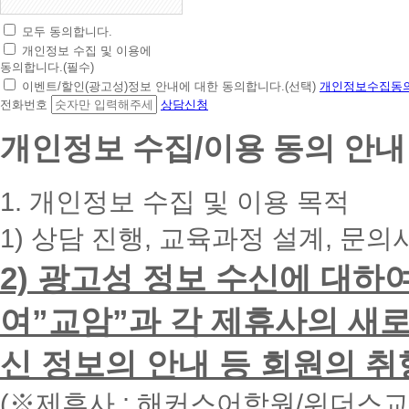
모두 동의합니다.
초
개인정보 수집 및 이용에
간
동의합니다.(필수)
편
이벤트/할인(광고성)정보 안내에 대한 동의합니다.(선택)
개인정보수집동의
상
전화번호
상담신청
담
신
개인정보 수집/이용 동의 안내
청
휴
대
1. 개인정보 수집 및 이용 목적
폰
번
1) 상담 진행, 교육과정 설계, 문의
호
를
2) 광고성 정보 수신에 대하
입
력
하
여”교암”과 각 제휴사의 새로
시
면
신 정보의 안내 등 회원의 취
빠
른
시
(※제휴사 : 해커스어학원/위더스
간