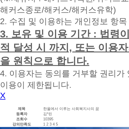
내
해커스종로/해커스/해커스유학)
에
전
2. 수집 및 이용하는 개인정보 항목
화
드
리
3. 보유 및 이용 기간 : 법
겠
습
적 달성 시 까지, 또는 이용
니
다.
을 원칙으로 합니다.
4. 이용자는 동의를 거부할 권리가
이용이 제한됩니다.
X
제목
한울에서 이루는 사회복지사의 꿈
등록자
김*린
조회수
10395
강의만족도
1
2
3
4
5