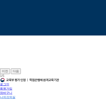
이전
다음
1
/
5
로그인
회원가입
장바구니
나의강의실