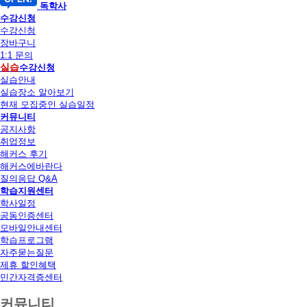
독학사
수강신청
수강신청
장바구니
1:1 문의
실습
수강신청
실습안내
실습장소 알아보기
현재 모집중인 실습일정
커뮤니티
공지사항
취업정보
해커스 후기
해커스에바란다
질의응답 Q&A
학습지원센터
학사일정
공동인증센터
모바일안내센터
학습프로그램
자주묻는질문
제휴 할인혜택
민간자격증센터
커뮤니티