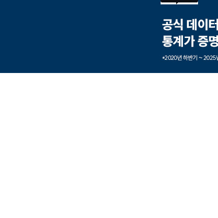
본문내용 바로가기
풋터 바로가기