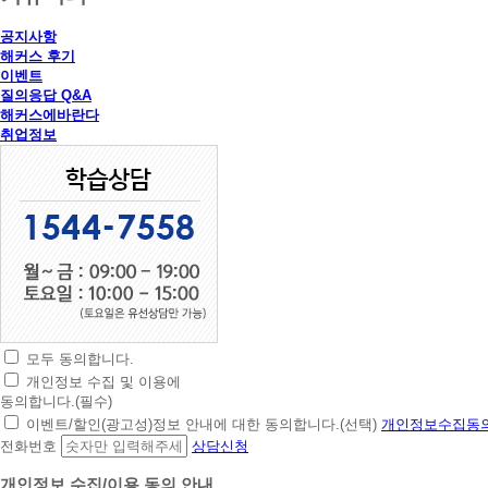
공지사항
해커스 후기
이벤트
질의응답 Q&A
해커스에바란다
취업정보
모두 동의합니다.
초
개인정보 수집 및 이용에
간
동의합니다.(필수)
편
이벤트/할인(광고성)정보 안내에 대한 동의합니다.(선택)
개인정보수집동의
상
전화번호
상담신청
담
신
개인정보 수집/이용 동의 안내