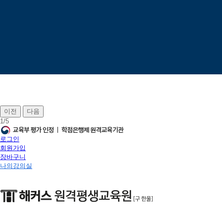
이전
다음
1
/
5
로그인
회원가입
장바구니
나의강의실