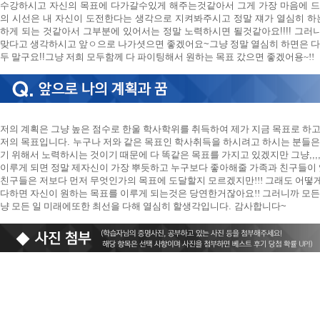
수강하시고 자신의 목표에 다가갈수있게 해주는것같아서 그게 가장 마음에 드
의 시선은 내 자신이 도전한다는 생각으로 지켜봐주시고 정말 쟤가 열심히 하
하게 되는 것같아서 그부분에 있어서는 정말 노력하시면 될것같아요!!!! 그러
맞다고 생각하시고 앞
ㅇ
으로 나가셧으면 좋겠어요
~
그냥 정말 열심히 하면은 
두 말구요
!!
그냥 저희 모두함께 다 파이팅해서 원하는 목표 갔으면 좋겠어용~!!
저의 계획은 그냥 높은 점수로 한울 학사학위를 취득하여 제가 지금 목표로 하
저의 목표입니다
.
누구나 저와 같은 목표인 학사취득을 하시려고 하시는 분들은
기 위해서 노력하시는 것이기 때문에 다 똑같은 목표를 가지고 있겠지만 그냥
,,,
이루게 되면 정말 제자신이 가장 뿌듯하고 누구보다 좋아해줄 가족과 친구들이 
친구들은 저보다 먼저 무엇인가의 목표에 도달할지 모르겠지만!!! 그래도 어
다하면 자신이 원하는 목표를 이루게 되는것은 당연한거잖아요!! 그러니까 모든
냥 모든 일 미래에또한 최선을 다해 열심히 할생각입니다
.
감사합니다
~