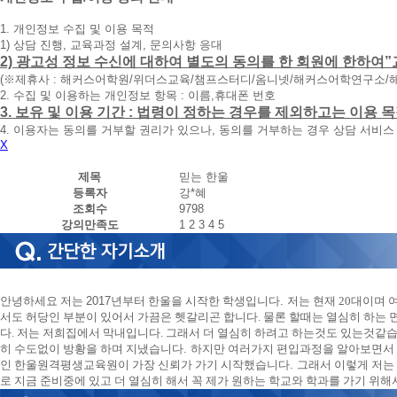
청
1. 개인정보 수집 및 이용 목적
휴
1) 상담 진행, 교육과정 설계, 문의사항 응대
대
2) 광고성 정보 수신에 대하여 별도의 동의를 한 회원에 한하여”
폰
(※제휴사 : 해커스어학원/위더스교육/챔프스터디/옴니넷/해커스어학연구소/
번
2. 수집 및 이용하는 개인정보 항목 : 이름,휴대폰 번호
호
3. 보유 및 이용 기간 : 법령이 정하는 경우를 제외하고는 이용
를
4. 이용자는 동의를 거부할 권리가 있으나, 동의를 거부하는 경우 상담 서비스
입
X
력
하
제목
믿는 한울
시
등록자
강*혜
면
조회수
9798
빠
강의만족도
1
2
3
4
5
른
시
간
내
에
안녕하세요 저는
2017
년부터 한울을 시작한 학생입니다
.
저는 현재 20대이며
전
서도 허당인 부분이 있어서 가끔은 헷갈리곤 합니다. 물론 할때는 열심히 하는 
화
다. 저는 저희집에서 막내입니다. 그래서 더 열심히 하려고 하는것도 있는것같
드
히 수도없이 방황을 하며 지냈습니다
.
하지만 여러가지 편입과정을 알아보면서
리
인 한울원격평생교육원이 가장 신뢰가 가기 시작했습니다
.
그래서 이렇게 저는
겠
로 지금 준비중에 있고 더 열심히 해서 꼭 제가 원하는 학교와 학과를 가기 위
습