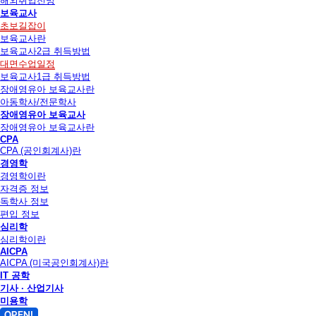
해외취업전망
보육교사
초보길잡이
보육교사란
보육교사2급 취득방법
대면수업일정
보육교사1급 취득방법
장애영유아 보육교사란
아동학사/전문학사
장애영유아 보육교사
장애영유아 보육교사란
CPA
CPA (공인회계사)란
경영학
경영학이란
자격증 정보
독학사 정보
편입 정보
심리학
심리학이란
AICPA
AICPA (미국공인회계사)란
IT 공학
기사 · 산업기사
미용학