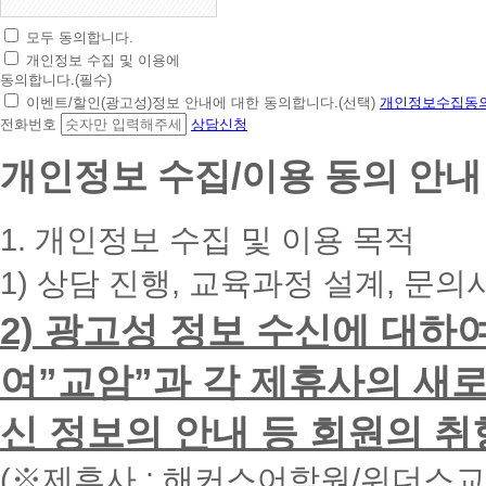
모두 동의합니다.
초
개인정보 수집 및 이용에
간
동의합니다.(필수)
편
이벤트/할인(광고성)정보 안내에 대한 동의합니다.(선택)
개인정보수집동의
상
전화번호
상담신청
담
신
개인정보 수집/이용 동의 안내
청
휴
대
1. 개인정보 수집 및 이용 목적
폰
번
1) 상담 진행, 교육과정 설계, 문의
호
를
2) 광고성 정보 수신에 대하
입
력
하
여”교암”과 각 제휴사의 새로
시
면
신 정보의 안내 등 회원의 취
빠
른
시
(※제휴사 : 해커스어학원/위더스
간