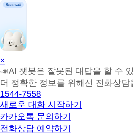
AI
×
학
📣AI 챗봇은 잘못된 대답을 할 수 
습
멘
더 정확한 정보를 위해선 전화상담
토
해
1544-7558
커
BETA
새로운 대화 시작하기
카카오톡 문의하기
전화상담 예약하기