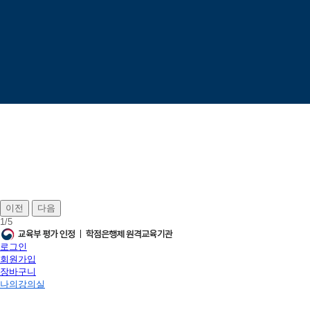
이전
다음
1
/
5
로그인
회원가입
장바구니
나의강의실