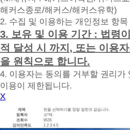
내
해커스종로/해커스/해커스유학)
에
전
2. 수집 및 이용하는 개인정보 항목
화
드
리
3. 보유 및 이용 기간 : 법
겠
습
적 달성 시 까지, 또는 이용
니
다.
을 원칙으로 합니다.
4. 이용자는 동의를 거부할 권리가
이용이 제한됩니다.
X
제목
한울 선택하기를 정말 잘한것 같습니다.
등록자
오*택
조회수
9535
강의만족도
1
2
3
4
5