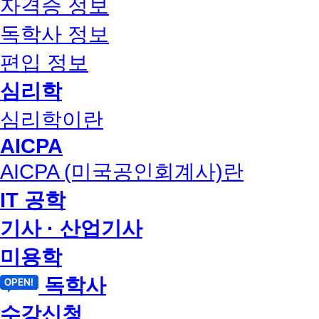
자격증 정보
독학사 정보
편입 정보
심리학
심리학이란
AICPA
AICPA (미국공인회계사)란
IT 공학
기사 · 산업기사
미용학
독학사
수강신청