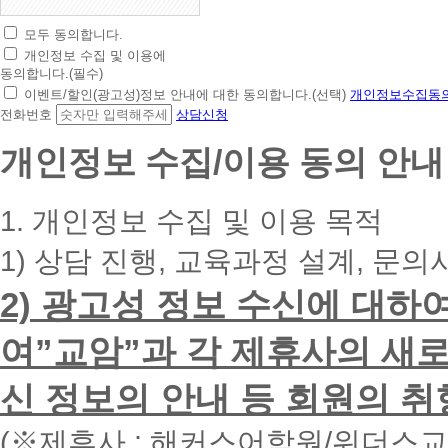
모두 동의합니다.
초
개인정보 수집 및 이용에
간
동의합니다.(필수)
편
이벤트/할인(광고성)정보 안내에 대한 동의합니다.(선택)
개인정보수집동의
상
전화번호
상담신청
담
신
개인정보 수집/이용 동의 안내
청
휴
대
1. 개인정보 수집 및 이용 목적
폰
번
1) 상담 진행, 교육과정 설계, 문의
호
를
2) 광고성 정보 수신에 대하
입
력
하
여”교암”과 각 제휴사의 새로
시
면
신 정보의 안내 등 회원의 취
빠
른
시
(※제휴사 : 해커스어학원/위더스
간