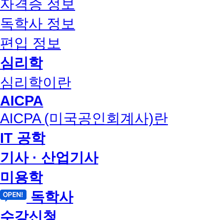
자격증 정보
독학사 정보
편입 정보
심리학
심리학이란
AICPA
AICPA (미국공인회계사)란
IT 공학
기사 · 산업기사
미용학
독학사
수강신청