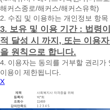
내
해커스종로/해커스/해커스유학)
에
전
2. 수집 및 이용하는 개인정보 항목
화
드
리
3. 보유 및 이용 기간 : 법
겠
습
적 달성 시 까지, 또는 이용
니
다.
을 원칙으로 합니다.
4. 이용자는 동의를 거부할 권리가
이용이 제한됩니다.
X
제목
사회복지사 자격증을 위해
등록자
박*희
조회수
11469
강의만족도
1
2
3
4
5