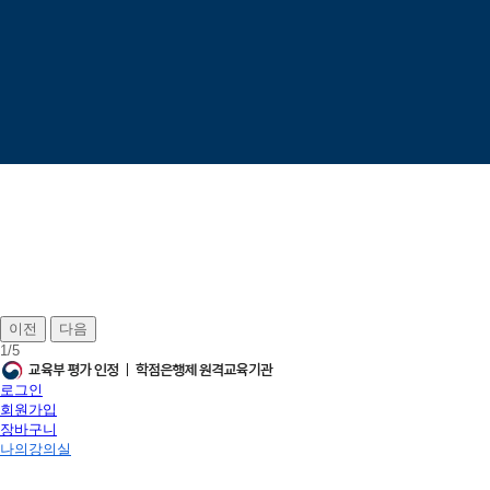
이전
다음
1
/
5
로그인
회원가입
장바구니
나의강의실