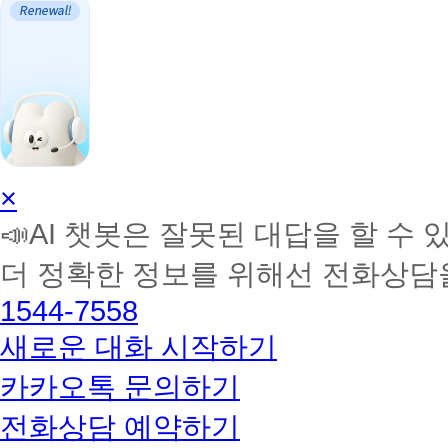
AI
×
학
📣AI 챗봇은 잘못된 대답을 할 수 
습
멘
더 정확한 정보를 위해선 전화상담
토
해
1544-7558
커
BETA
새로운 대화 시작하기
카카오톡 문의하기
전화상담 예약하기