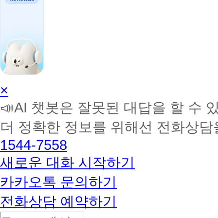
AI
×
학
📣AI 챗봇은 잘못된 대답을 할 수 
습
멘
더 정확한 정보를 위해선 전화상담
토
해
1544-7558
커
BETA
새로운 대화 시작하기
카카오톡 문의하기
전화상담 예약하기