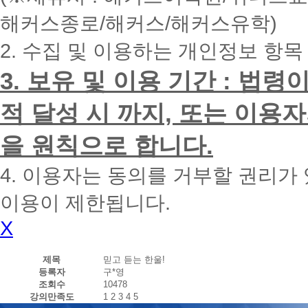
내
해커스종로/해커스/해커스유학)
에
전
2. 수집 및 이용하는 개인정보 항목
화
드
리
3. 보유 및 이용 기간 : 법
겠
습
적 달성 시 까지, 또는 이용
니
다.
을 원칙으로 합니다.
4. 이용자는 동의를 거부할 권리가
이용이 제한됩니다.
X
제목
믿고 듣는 한울!
등록자
구*영
조회수
10478
강의만족도
1
2
3
4
5