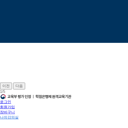
이전
다음
1
/
5
로그인
회원가입
장바구니
나의강의실