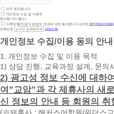
모두 동의합니다.
초
개인정보 수집 및 이용에
간
동의합니다.(필수)
편
이벤트/할인(광고성)정보 안내에 대한 동의합니다.(선택)
개인정보수집동의
상
전화번호
상담신청
담
신
개인정보 수집/이용 동의 안내
청
휴
대
1. 개인정보 수집 및 이용 목적
폰
번
1) 상담 진행, 교육과정 설계, 문의
호
를
2) 광고성 정보 수신에 대하
입
력
하
여”교암”과 각 제휴사의 새로
시
면
신 정보의 안내 등 회원의 취
빠
른
시
(※제휴사 : 해커스어학원/위더스
간