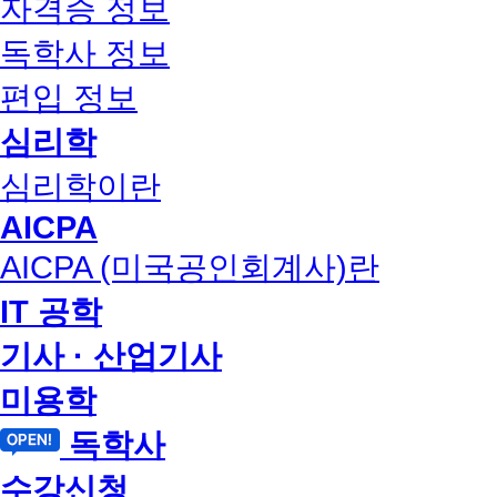
자격증 정보
독학사 정보
편입 정보
심리학
심리학이란
AICPA
AICPA (미국공인회계사)란
IT 공학
기사 · 산업기사
미용학
독학사
수강신청