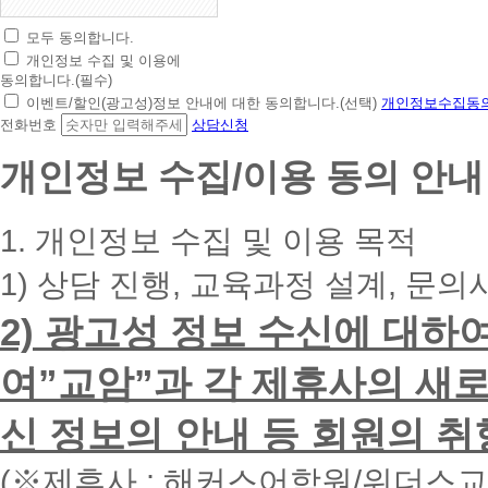
모두 동의합니다.
초
개인정보 수집 및 이용에
간
동의합니다.(필수)
편
이벤트/할인(광고성)정보 안내에 대한 동의합니다.(선택)
개인정보수집동의
상
전화번호
상담신청
담
신
개인정보 수집/이용 동의 안내
청
휴
대
1. 개인정보 수집 및 이용 목적
폰
번
1) 상담 진행, 교육과정 설계, 문의
호
를
2) 광고성 정보 수신에 대하
입
력
하
여”교암”과 각 제휴사의 새로
시
면
신 정보의 안내 등 회원의 취
빠
른
시
(※제휴사 : 해커스어학원/위더스
간