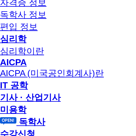
자격증 정보
독학사 정보
편입 정보
심리학
심리학이란
AICPA
AICPA (미국공인회계사)란
IT 공학
기사 · 산업기사
미용학
독학사
수강신청