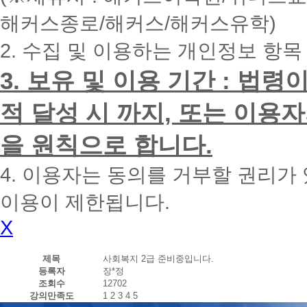
내
해커스종로/해커스/해커스유학)
에
전
2. 수집 및 이용하는 개인정보 항목
화
드
리
3. 보유 및 이용 기간 : 법
겠
습
적 달성 시 까지, 또는 이용
니
다.
을 원칙으로 합니다.
4. 이용자는 동의를 거부할 권리가
이용이 제한됩니다.
X
제목
사회복지 2급 준비중입니다.
등록자
장*정
조회수
12702
강의만족도
1
2
3
4
5