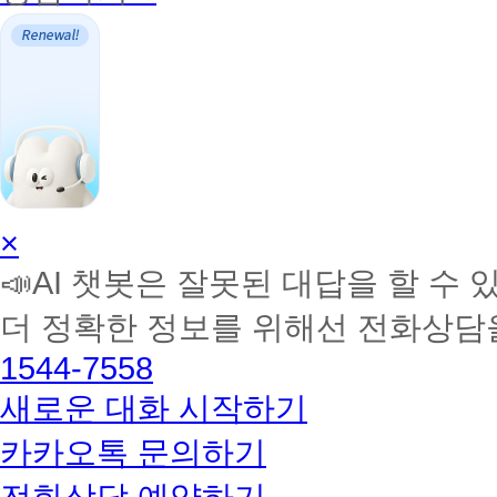
AI
×
학
📣AI 챗봇은 잘못된 대답을 할 수 
습
멘
더 정확한 정보를 위해선 전화상담
토
해
1544-7558
커
BETA
새로운 대화 시작하기
카카오톡 문의하기
전화상담 예약하기