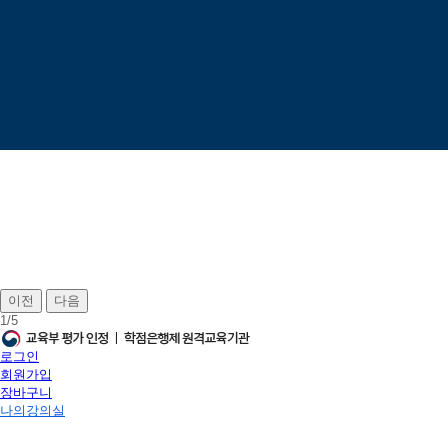
이전
다음
1
/
5
로그인
회원가입
장바구니
나의강의실