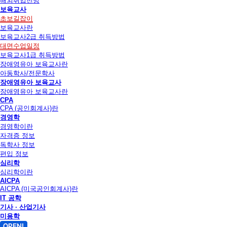
해외취업전망
보육교사
초보길잡이
보육교사란
보육교사2급 취득방법
대면수업일정
보육교사1급 취득방법
장애영유아 보육교사란
아동학사/전문학사
장애영유아 보육교사
장애영유아 보육교사란
CPA
CPA (공인회계사)란
경영학
경영학이란
자격증 정보
독학사 정보
편입 정보
심리학
심리학이란
AICPA
AICPA (미국공인회계사)란
IT 공학
기사 · 산업기사
미용학