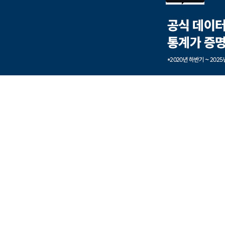
본문내용 바로가기
풋터 바로가기