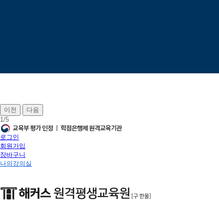
이전
다음
1
/
5
로그인
회원가입
장바구니
나의강의실