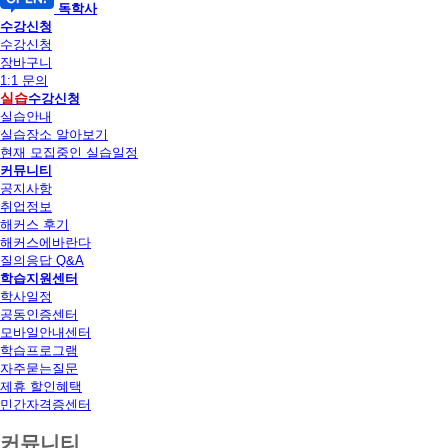
독학사
수강신청
수강신청
장바구니
1:1 문의
실습
수강신청
실습안내
실습장소 알아보기
현재 모집중인 실습일정
커뮤니티
공지사항
취업정보
해커스 후기
해커스에바란다
질의응답 Q&A
학습지원센터
학사일정
공동인증센터
모바일안내센터
학습프로그램
자주묻는질문
제휴 할인혜택
민간자격증센터
커뮤니티