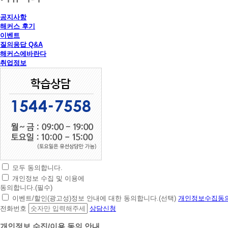
공지사항
해커스 후기
이벤트
질의응답 Q&A
해커스에바란다
취업정보
모두 동의합니다.
초
개인정보 수집 및 이용에
간
동의합니다.(필수)
편
이벤트/할인(광고성)정보 안내에 대한 동의합니다.(선택)
개인정보수집동의
상
전화번호
상담신청
담
신
개인정보 수집/이용 동의 안내