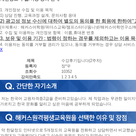
청
1. 개인정보 수집 및 이용 목적
휴
1) 상담 진행, 교육과정 설계, 문의사항 응대
대
2) 광고성 정보 수신에 대하여 별도의 동의를 한 회원에 한하여”
폰
(※제휴사 : 해커스어학원/위더스교육/챔프스터디/옴니넷/해커스어학연구소/
번
2. 수집 및 이용하는 개인정보 항목 : 이름,휴대폰 번호
호
3. 보유 및 이용 기간 : 법령이 정하는 경우를 제외하고는 이용
를
4. 이용자는 동의를 거부할 권리가 있으나, 동의를 거부하는 경우 상담 서비스
입
X
력
하
제목
수강후기입니다(2주차)
시
등록자
정*우
면
조회수
10352
빠
강의만족도
1
2
3
4
5
른
시
간
내
저는 한국어 교원자격증2급을 준비하고있습니다. 제 직업과는 무관한 일이
에
가르치고 한국 문화를 알리고 싶은 마음에 공부하게 되었습니다.
전
화
드
리
겠
약 한달정도 인터넷으로 5개정도의 교육원을 전화하고 상담하면서 비교했습
습
가격대가 교육원마다 다르고 실습의 유무도 차이가 있었습니다.