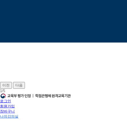
이전
다음
1
/
5
로그인
회원가입
장바구니
나의강의실