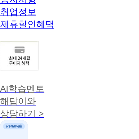
취업정보
제휴할인혜택
AI학습멘토
해답이와
상담하기 >