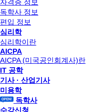
자격증 정보
독학사 정보
편입 정보
심리학
심리학이란
AICPA
AICPA (미국공인회계사)란
IT 공학
기사 · 산업기사
미용학
독학사
수강신청