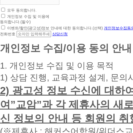
모두 동의합니다.
초
개인정보 수집 및 이용에
간
동의합니다.(필수)
편
이벤트/할인(광고성)정보 안내에 대한 동의합니다.(선택)
개인정보수집동의
상
전화번호
상담신청
담
신
개인정보 수집/이용 동의 안내
청
휴
대
1. 개인정보 수집 및 이용 목적
폰
번
1) 상담 진행, 교육과정 설계, 문의
호
를
2) 광고성 정보 수신에 대하
입
력
하
여”교암”과 각 제휴사의 새로
시
면
신 정보의 안내 등 회원의 취
빠
른
시
(※제휴사 : 해커스어학원/위더스
간