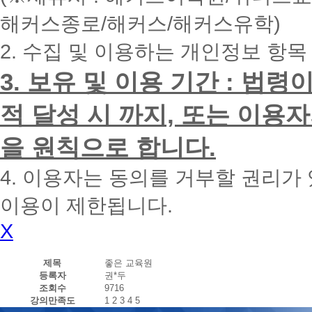
내
해커스종로/해커스/해커스유학)
에
전
2. 수집 및 이용하는 개인정보 항목
화
드
리
3. 보유 및 이용 기간 : 법
겠
습
적 달성 시 까지, 또는 이용
니
다.
을 원칙으로 합니다.
4. 이용자는 동의를 거부할 권리가
이용이 제한됩니다.
X
제목
좋은 교육원
등록자
권*두
조회수
9716
강의만족도
1
2
3
4
5