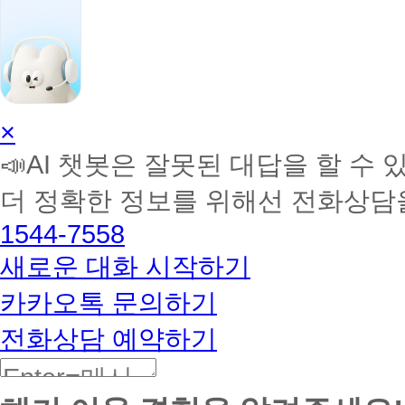
AI
×
학
📣AI 챗봇은 잘못된 대답을 할 수 
습
멘
더 정확한 정보를 위해선 전화상담
토
해
1544-7558
커
BETA
새로운 대화 시작하기
카카오톡 문의하기
전화상담 예약하기