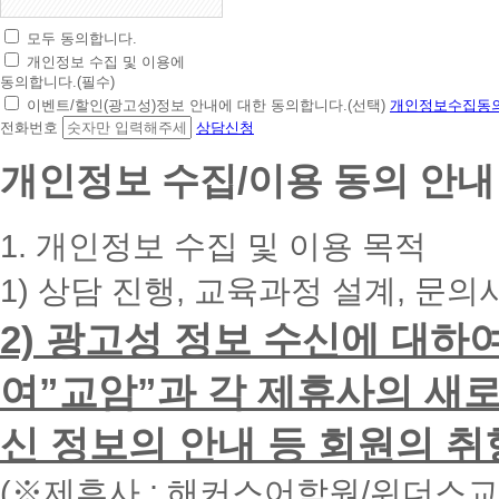
모두 동의합니다.
초
개인정보 수집 및 이용에
간
동의합니다.(필수)
편
이벤트/할인(광고성)정보 안내에 대한 동의합니다.(선택)
개인정보수집동의
상
전화번호
상담신청
담
신
개인정보 수집/이용 동의 안내
청
휴
대
1. 개인정보 수집 및 이용 목적
폰
번
1) 상담 진행, 교육과정 설계, 문의
호
를
2) 광고성 정보 수신에 대하
입
력
하
여”교암”과 각 제휴사의 새로
시
면
신 정보의 안내 등 회원의 취
빠
른
시
(※제휴사 : 해커스어학원/위더스
간