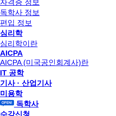
자격증 정보
독학사 정보
편입 정보
심리학
심리학이란
AICPA
AICPA (미국공인회계사)란
IT 공학
기사 · 산업기사
미용학
독학사
수강신청