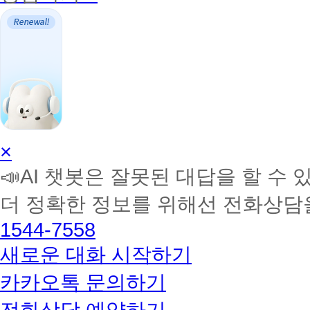
AI
×
학
📣AI 챗봇은 잘못된 대답을 할 수 
습
멘
더 정확한 정보를 위해선 전화상담
토
해
1544-7558
커
BETA
새로운 대화 시작하기
카카오톡 문의하기
전화상담 예약하기