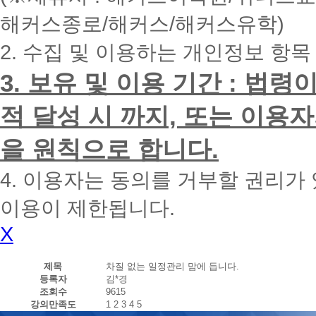
내
해커스종로/해커스/해커스유학)
에
전
2. 수집 및 이용하는 개인정보 항목
화
드
리
3. 보유 및 이용 기간 : 법
겠
습
적 달성 시 까지, 또는 이용
니
다.
을 원칙으로 합니다.
4. 이용자는 동의를 거부할 권리가
이용이 제한됩니다.
X
제목
차질 없는 일정관리 맘에 듭니다.
등록자
김*경
조회수
9615
강의만족도
1
2
3
4
5