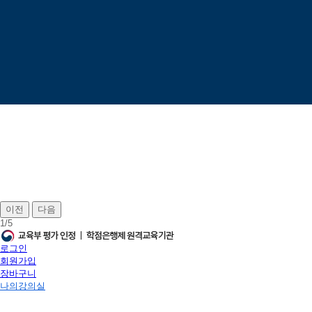
이전
다음
1
/
5
로그인
회원가입
장바구니
나의강의실