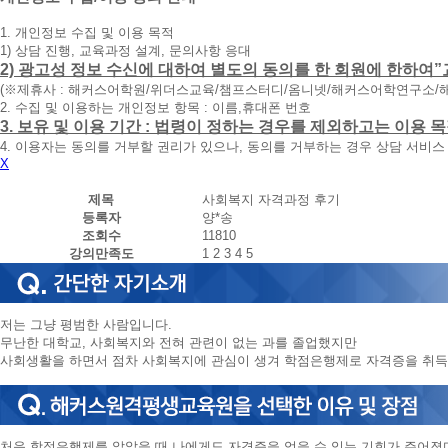
청
1. 개인정보 수집 및 이용 목적
휴
1) 상담 진행, 교육과정 설계, 문의사항 응대
대
2) 광고성 정보 수신에 대하여 별도의 동의를 한 회원에 한하여”
폰
(※제휴사 : 해커스어학원/위더스교육/챔프스터디/옴니넷/해커스어학연구소/
번
2. 수집 및 이용하는 개인정보 항목 : 이름,휴대폰 번호
호
3. 보유 및 이용 기간 : 법령이 정하는 경우를 제외하고는 이용
를
4. 이용자는 동의를 거부할 권리가 있으나, 동의를 거부하는 경우 상담 서비스
입
X
력
하
제목
사회복지 자격과정 후기
시
등록자
양*송
면
조회수
11810
빠
강의만족도
1
2
3
4
5
른
시
간
내
저는 그냥 평범한 사람입니다.
에
무난한 대학교, 사회복지와 전혀 관련이 없는 과를 졸업했지만
전
사회생활을 하면서 점차 사회복지에 관심이 생겨 학점은행제로 자격증을 취득
화
드
리
겠
습
처음 학점은행제를 알았을 때 나에게도 자격증을 얻을 수 있는 기회가 주어졌