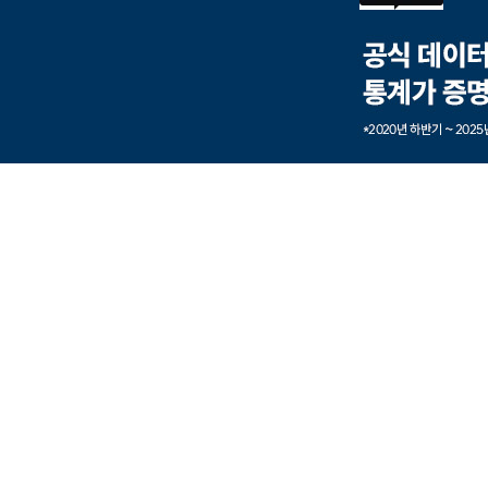
본문내용 바로가기
풋터 바로가기