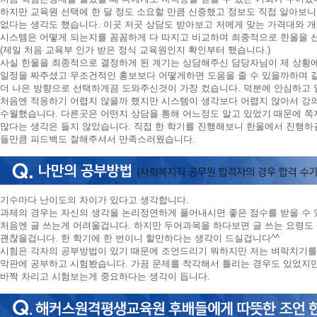
니
하지만 교육원 선택에 한 달 정도 소요할 만큼 신중했고 정보도 직접 알아보
다.
없다는 생각도 했습니다. 이곳 저곳 상담도 받아보고 저에게 맞는 가격대와 개
시스템은 어떻게 되는지를 꼼꼼하게 다 따지고 비교하며 최종적으로 한울을 
(제일 처음 교육부 인가 받은 정식 교육원인지 확인부터 했습니다.)
사실 한울을 최종적으로 결정하게 된 계기는 상담해주신 담당자님이 제 상황에
일정을 짜주셨고 무조건적인 홍보보다 어떻게하면 도움을 줄 수 있을까하며 
더 나은 방향으로 선택하게끔 도와주신것이 가장 컸습니다. 덕분에 안심하고 
처음엔 적응하기 어렵지 않을까 했지만 시스템이 생각보다 어렵지 않아서 강
수월했습니다. 다른곳은 어떤지 상담을 통해 어느정도 알고 있었기 때문에 쪽지
많다는 생각은 들지 않았습니다. 직접 한 학기를 진행해보니 한울에서 진행하
들만큼 피드백도 잘해주셔서 만족스러웠습니다.
기수마다 난이도의 차이가 있다고 생각합니다.
과제의 경우는 자신의 생각을 논리정연하게 풀어내시면 좋은 점수를 받을 수 
처음엔 글 쓰는게 어려울겁니다. 하지만 두어과목을 하다보면 글 쓰는 요령도
괜찮을겁니다. 한 학기에 한 번이니 할만하다는 생각이 드실겁니다^^
시험은 각자의 공부방법이 있기 때문에 조언드리기 뭐하지만 저는 벼락치기를
막판에 공부하고 시험봤습니다. 가끔 문제를 착각해서 틀리는 경우도 있었지만
바짝 차리고 시험보는게 중요하다는 생각이 듭니다.