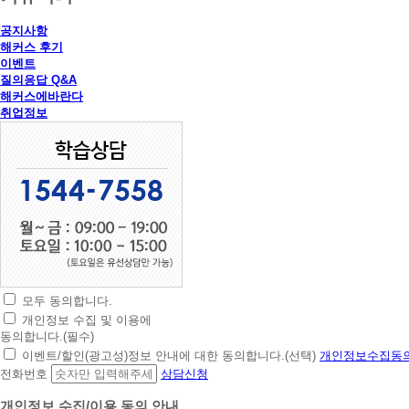
공지사항
해커스 후기
이벤트
질의응답 Q&A
해커스에바란다
취업정보
모두 동의합니다.
초
개인정보 수집 및 이용에
간
동의합니다.(필수)
편
이벤트/할인(광고성)정보 안내에 대한 동의합니다.(선택)
개인정보수집동의
상
전화번호
상담신청
담
신
개인정보 수집/이용 동의 안내