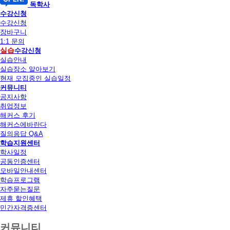
독학사
수강신청
수강신청
장바구니
1:1 문의
실습
수강신청
실습안내
실습장소 알아보기
현재 모집중인 실습일정
커뮤니티
공지사항
취업정보
해커스 후기
해커스에바란다
질의응답 Q&A
학습지원센터
학사일정
공동인증센터
모바일안내센터
학습프로그램
자주묻는질문
제휴 할인혜택
민간자격증센터
커뮤니티