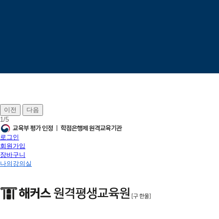
이전
다음
1
/
5
로그인
회원가입
장바구니
나의강의실