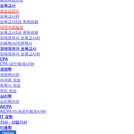
해외취업전망
보육교사
초보길잡이
보육교사란
보육교사2급 취득방법
대면수업일정
보육교사1급 취득방법
장애영유아 보육교사란
아동학사/전문학사
장애영유아 보육교사
장애영유아 보육교사란
CPA
CPA (공인회계사)란
경영학
경영학이란
자격증 정보
독학사 정보
편입 정보
심리학
심리학이란
AICPA
AICPA (미국공인회계사)란
IT 공학
기사 · 산업기사
미용학