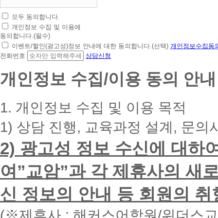
모두 동의합니다.
초
개인정보 수집 및 이용에
간
동의합니다.(필수)
편
이벤트/할인(광고성)정보 안내에 대한 동의합니다.(선택)
개인정보수집동의
상
전화번호
상담신청
담
신
개인정보 수집/이용 동의 안내
청
휴
대
1. 개인정보 수집 및 이용 목적
폰
번
1) 상담 진행, 교육과정 설계, 문의
호
를
2) 광고성 정보 수신에 대하
입
력
하
여”교암”과 각 제휴사의 새로
시
면
신 정보의 안내 등 회원의 취
빠
른
시
(※제휴사 : 해커스어학원/위더스
간