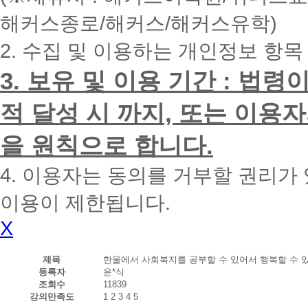
내
해커스종로/해커스/해커스유학)
에
전
2. 수집 및 이용하는 개인정보 항목
화
드
리
3. 보유 및 이용 기간 : 법
겠
습
적 달성 시 까지, 또는 이용
니
다.
을 원칙으로 합니다.
4. 이용자는 동의를 거부할 권리가
이용이 제한됩니다.
X
제목
한울에서 사회복지를 공부할 수 있어서 행복할 수 
등록자
윤*식
조회수
11839
강의만족도
1
2
3
4
5