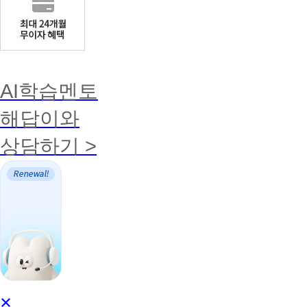
AI학습멘토
해답이와
상담하기 >
AI
×