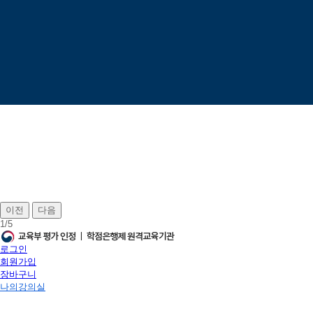
이전
다음
1
/
5
로그인
회원가입
장바구니
나의강의실