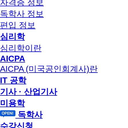
자격증 정보
독학사 정보
편입 정보
심리학
심리학이란
AICPA
AICPA (미국공인회계사)란
IT 공학
기사 · 산업기사
미용학
독학사
수강신청