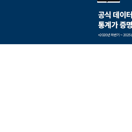
본문내용 바로가기
풋터 바로가기