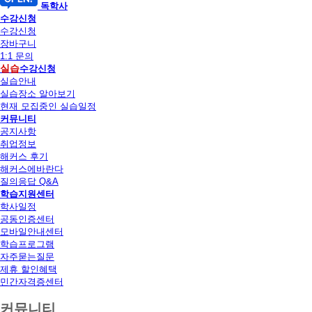
독학사
수강신청
수강신청
장바구니
1:1 문의
실습
수강신청
실습안내
실습장소 알아보기
현재 모집중인 실습일정
커뮤니티
공지사항
취업정보
해커스 후기
해커스에바란다
질의응답 Q&A
학습지원센터
학사일정
공동인증센터
모바일안내센터
학습프로그램
자주묻는질문
제휴 할인혜택
민간자격증센터
커뮤니티