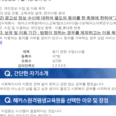
청
1. 개인정보 수집 및 이용 목적
휴
1) 상담 진행, 교육과정 설계, 문의사항 응대
대
2) 광고성 정보 수신에 대하여 별도의 동의를 한 회원에 한하여”
폰
(※제휴사 : 해커스어학원/위더스교육/챔프스터디/옴니넷/해커스어학연구소/
번
2. 수집 및 이용하는 개인정보 항목 : 이름,휴대폰 번호
호
3. 보유 및 이용 기간 : 법령이 정하는 경우를 제외하고는 이용
를
4. 이용자는 동의를 거부할 권리가 있으나, 동의를 거부하는 경우 상담 서비스
입
X
력
하
제목
듣기 편한 수업시스템
시
등록자
이*희
면
조회수
11728
빠
강의만족도
1
2
3
4
5
른
시
간
내
사회복지사의 이론은 전혀 알지 못하고 관련 없는 공부를 했었습니다.
에
하지만 어느순간 남을 돕고 싶은 생각이 들었고 사회복지 공부를 시작하게 되
전
화
드
리
겠
수업듣는 시스템이 깔끔하다는 것입니다.
습
랙도 많이 걸리지지 않는 편이었고