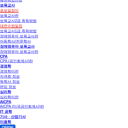
해외취업전망
보육교사
초보길잡이
보육교사란
보육교사2급 취득방법
대면수업일정
보육교사1급 취득방법
장애영유아 보육교사란
아동학사/전문학사
장애영유아 보육교사
장애영유아 보육교사란
CPA
CPA (공인회계사)란
경영학
경영학이란
자격증 정보
독학사 정보
편입 정보
심리학
심리학이란
AICPA
AICPA (미국공인회계사)란
IT 공학
기사 · 산업기사
미용학