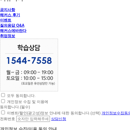
공지사항
해커스 후기
이벤트
질의응답 Q&A
해커스에바란다
취업정보
모두 동의합니다.
초
개인정보 수집 및 이용에
간
동의합니다.(필수)
편
이벤트/할인(광고성)정보 안내에 대한 동의합니다.(선택)
개인정보수집동의
상
전화번호
상담신청
담
신
개인정보 수집/이용 동의 안내