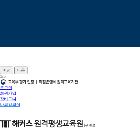
이전
다음
1
/
5
로그인
회원가입
장바구니
나의강의실