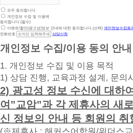
모두 동의합니다.
초
개인정보 수집 및 이용에
간
동의합니다.(필수)
편
이벤트/할인(광고성)정보 안내에 대한 동의합니다.(선택)
개인정보수집동의
상
전화번호
상담신청
담
신
개인정보 수집/이용 동의 안내
청
휴
대
1. 개인정보 수집 및 이용 목적
폰
번
1) 상담 진행, 교육과정 설계, 문의
호
를
2) 광고성 정보 수신에 대하
입
력
하
여”교암”과 각 제휴사의 새로
시
면
신 정보의 안내 등 회원의 취
빠
른
시
(※제휴사 : 해커스어학원/위더스
간