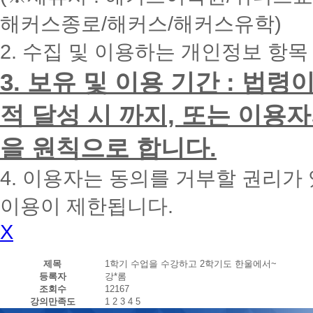
내
해커스종로/해커스/해커스유학)
에
전
2. 수집 및 이용하는 개인정보 항목
화
드
리
3. 보유 및 이용 기간 : 법
겠
습
적 달성 시 까지, 또는 이용
니
다.
을 원칙으로 합니다.
4. 이용자는 동의를 거부할 권리가
이용이 제한됩니다.
X
제목
1학기 수업을 수강하고 2학기도 한울에서~
등록자
강*롬
조회수
12167
강의만족도
1
2
3
4
5