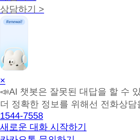
상담하기 >
AI
×
학
📣AI 챗봇은 잘못된 대답을 할 수 
습
멘
더 정확한 정보를 위해선 전화상담
토
해
1544-7558
커
BETA
새로운 대화 시작하기
카카오톡 문의하기