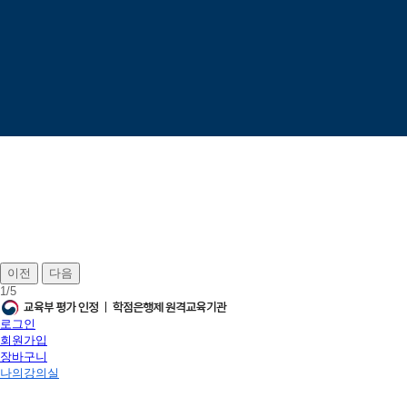
이전
다음
1
/
5
로그인
회원가입
장바구니
나의강의실