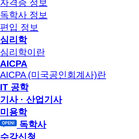
자격증 정보
독학사 정보
편입 정보
심리학
심리학이란
AICPA
AICPA (미국공인회계사)란
IT 공학
기사 · 산업기사
미용학
독학사
수강신청