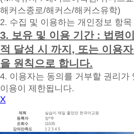
내
해커스종로/해커스/해커스유학)
에
전
2. 수집 및 이용하는 개인정보 항목
화
드
리
3. 보유 및 이용 기간 : 법
겠
습
적 달성 시 까지, 또는 이용
니
다.
을 원칙으로 합니다.
4. 이용자는 동의를 거부할 권리가
이용이 제한됩니다.
X
제목
실습이 제일 좋았던 한국어교원
등록자
장*주
조회수
11535
강의만족도
1
2
3
4
5