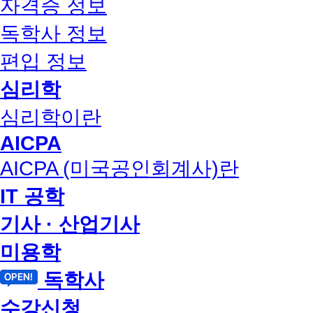
자격증 정보
독학사 정보
편입 정보
심리학
심리학이란
AICPA
AICPA (미국공인회계사)란
IT 공학
기사 · 산업기사
미용학
독학사
수강신청