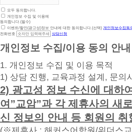
모두 동의합니다.
초
개인정보 수집 및 이용에
간
동의합니다.(필수)
편
이벤트/할인(광고성)정보 안내에 대한 동의합니다.(선택)
개인정보수집동의
상
전화번호
상담신청
담
신
개인정보 수집/이용 동의 안내
청
휴
대
1. 개인정보 수집 및 이용 목적
폰
번
1) 상담 진행, 교육과정 설계, 문의
호
를
2) 광고성 정보 수신에 대하
입
력
하
여”교암”과 각 제휴사의 새로
시
면
신 정보의 안내 등 회원의 취
빠
른
시
(※제휴사 : 해커스어학원/위더스
간