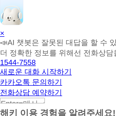
AI
×
학
📣AI 챗봇은 잘못된 대답을 할 수 
습
멘
더 정확한 정보를 위해선 전화상담
토
해
1544-7558
커
BETA
새로운 대화 시작하기
카카오톡 문의하기
전화상담 예약하기
해키 이용 경험을 알려주세요!