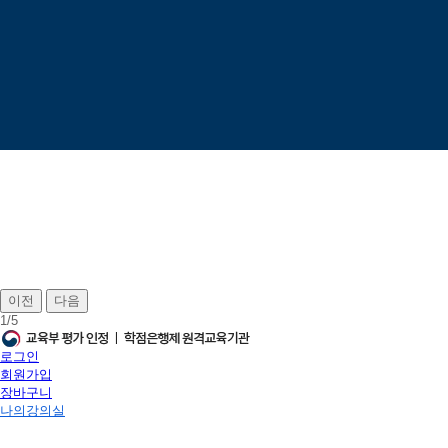
이전
다음
1
/
5
로그인
회원가입
장바구니
나의강의실