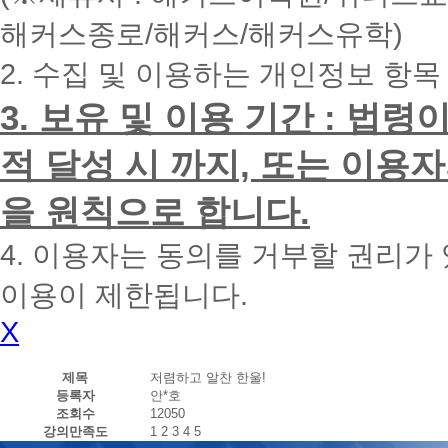
내
해커스종로/해커스/해커스유학)
에
전
2. 수집 및 이용하는 개인정보 항목
화
드
리
3. 보유 및 이용 기간 : 법
겠
습
적 달성 시 까지, 또는 이용
니
다.
을 원칙으로 합니다.
4. 이용자는 동의를 거부할 권리가
이용이 제한됩니다.
X
제목
저렴하고 알찬 한울!
등록자
안*호
조회수
12050
강의만족도
1
2
3
4
5