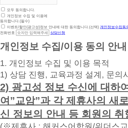
모두 동의합니다.
초
개인정보 수집 및 이용에
간
동의합니다.(필수)
편
이벤트/할인(광고성)정보 안내에 대한 동의합니다.(선택)
개인정보수집동의
상
전화번호
상담신청
담
신
개인정보 수집/이용 동의 안내
청
휴
대
1. 개인정보 수집 및 이용 목적
폰
번
1) 상담 진행, 교육과정 설계, 문의
호
를
2) 광고성 정보 수신에 대하
입
력
하
여”교암”과 각 제휴사의 새로
시
면
신 정보의 안내 등 회원의 취
빠
른
시
(※제휴사 : 해커스어학원/위더스
간