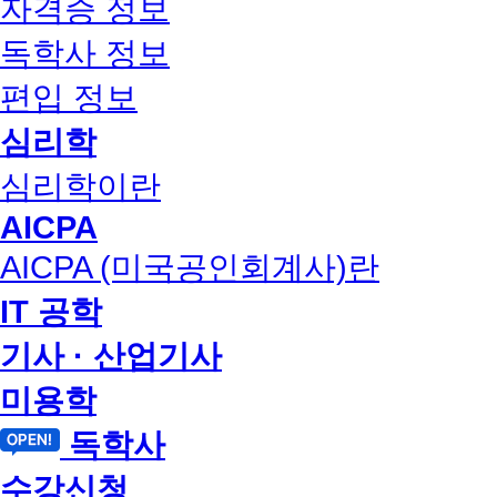
자격증 정보
독학사 정보
편입 정보
심리학
심리학이란
AICPA
AICPA (미국공인회계사)란
IT 공학
기사 · 산업기사
미용학
독학사
수강신청