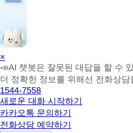
AI
×
학
📣AI 챗봇은 잘못된 대답을 할 수 
습
멘
더 정확한 정보를 위해선 전화상담
토
해
1544-7558
커
BETA
새로운 대화 시작하기
카카오톡 문의하기
전화상담 예약하기