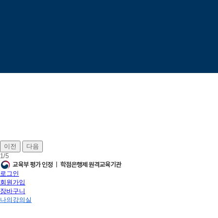
이전
다음
1
/
5
로그인
회원가입
장바구니
나의강의실