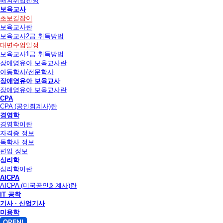
해외취업전망
보육교사
초보길잡이
보육교사란
보육교사2급 취득방법
대면수업일정
보육교사1급 취득방법
장애영유아 보육교사란
아동학사/전문학사
장애영유아 보육교사
장애영유아 보육교사란
CPA
CPA (공인회계사)란
경영학
경영학이란
자격증 정보
독학사 정보
편입 정보
심리학
심리학이란
AICPA
AICPA (미국공인회계사)란
IT 공학
기사 · 산업기사
미용학