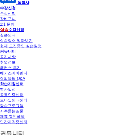
독학사
수강신청
수강신청
장바구니
1:1 문의
실습
수강신청
실습안내
실습장소 알아보기
현재 모집중인 실습일정
커뮤니티
공지사항
취업정보
해커스 후기
해커스에바란다
질의응답 Q&A
학습지원센터
학사일정
공동인증센터
모바일안내센터
학습프로그램
자주묻는질문
제휴 할인혜택
민간자격증센터
커뮤니티