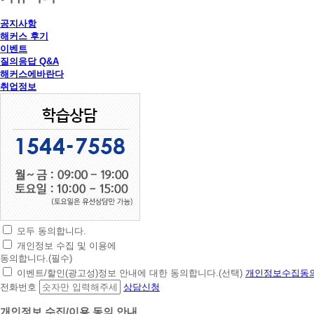
공지사항
해커스 후기
이벤트
질의응답 Q&A
해커스에바란다
취업정보
모두 동의합니다.
초
개인정보 수집 및 이용에
간
동의합니다.(필수)
편
이벤트/할인(광고성)정보 안내에 대한 동의합니다.(선택)
개인정보수집동의
상
전화번호
상담신청
담
신
개인정보 수집/이용 동의 안내