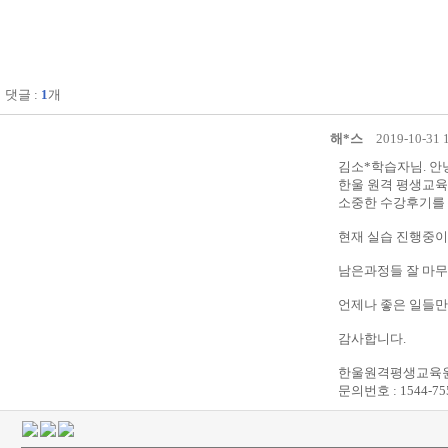
댓글 :
1
개
해*스
2019-10-31 
김소*학습자님. 
한울 원격 평생교육
소중한 수강후기를 
현재 실습 진행중이
남은과정들 잘 마무
언제나 좋은 일들만
감사합니다.
한울원격평생교육원
문의번호 : 1544-75