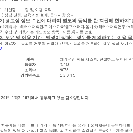
청
1. 개인정보 수집 및 이용 목적
휴
1) 상담 진행, 교육과정 설계, 문의사항 응대
대
2) 광고성 정보 수신에 대하여 별도의 동의를 한 회원에 한하여”
폰
(※제휴사 : 해커스어학원/위더스교육/챔프스터디/옴니넷/해커스어학연구소/
번
2. 수집 및 이용하는 개인정보 항목 : 이름,휴대폰 번호
호
3. 보유 및 이용 기간 : 법령이 정하는 경우를 제외하고는 이용
를
4. 이용자는 동의를 거부할 권리가 있으나, 동의를 거부하는 경우 상담 서비스
입
X
력
하
제목
체계적인 학습 시스템, 친절하고 뛰어난 학
시
등록자
김*양
면
조회수
9073
빠
강의만족도
1
2
3
4
5
른
시
간
내
에
2019. 1학기 10기에서 공부하고 있는 김소양입니다.
전
화
드
리
겠
처음에는 다른 데보다 가격이 좀 저렴하다는 생각에 선택했는데 공부하다보니
습
점들이 있을 때 배정된 학습 플래너의 친절하고 즉각적인 도움이! 문제를 해