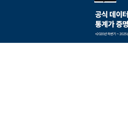
본문내용 바로가기
풋터 바로가기