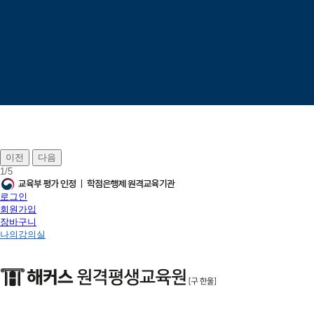
이전
다음
1
/
5
로그인
회원가입
장바구니
나의강의실