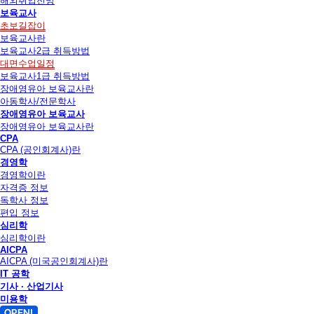
해외취업전망
보육교사
초보길잡이
보육교사란
보육교사2급 취득방법
대면수업일정
보육교사1급 취득방법
장애영유아 보육교사란
아동학사/전문학사
장애영유아 보육교사
장애영유아 보육교사란
CPA
CPA (공인회계사)란
경영학
경영학이란
자격증 정보
독학사 정보
편입 정보
심리학
심리학이란
AICPA
AICPA (미국공인회계사)란
IT 공학
기사 · 산업기사
미용학