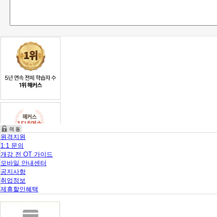
니
다.
원격지원
1:1 문의
개강 전 OT 가이드
모바일 안내센터
공지사항
취업정보
제휴할인혜택