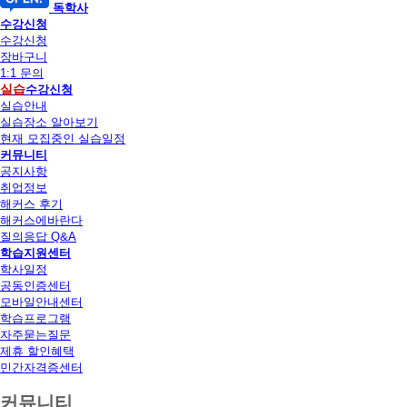
독학사
수강신청
수강신청
장바구니
1:1 문의
실습
수강신청
실습안내
실습장소 알아보기
현재 모집중인 실습일정
커뮤니티
공지사항
취업정보
해커스 후기
해커스에바란다
질의응답 Q&A
학습지원센터
학사일정
공동인증센터
모바일안내센터
학습프로그램
자주묻는질문
제휴 할인혜택
민간자격증센터
커뮤니티