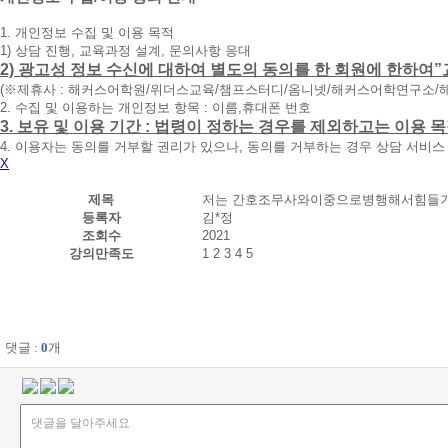
청
1. 개인정보 수집 및 이용 목적
휴
1) 상담 진행, 교육과정 설계, 문의사항 응대
대
2) 광고성 정보 수신에 대하여 별도의 동의를 한 회원에 한하여”
폰
(※제휴사 : 해커스어학원/위더스교육/챔프스터디/옴니넷/해커스어학연구소/
번
2. 수집 및 이용하는 개인정보 항목 : 이름,휴대폰 번호
호
3. 보유 및 이용 기간 : 법령이 정하는 경우를 제외하고는 이용
를
4. 이용자는 동의를 거부할 권리가 있으나, 동의를 거부하는 경우 상담 서비스
입
X
력
하
제목
저는 간호조무사와이중으로병행해서힘들기
시
등록자
김*정
면
조회수
2021
빠
강의만족도
1
2
3
4
5
른
시
간
내
에
전
댓글 :
0
개
화
드
리
겠
습