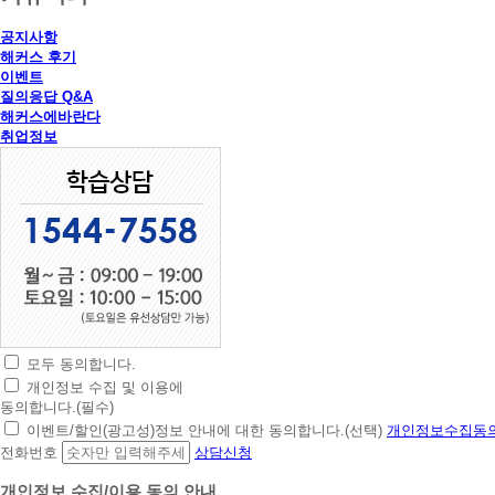
공지사항
해커스 후기
이벤트
질의응답 Q&A
해커스에바란다
취업정보
모두 동의합니다.
초
개인정보 수집 및 이용에
간
동의합니다.(필수)
편
이벤트/할인(광고성)정보 안내에 대한 동의합니다.(선택)
개인정보수집동의
상
전화번호
상담신청
담
신
개인정보 수집/이용 동의 안내