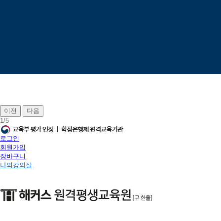
이전
다음
1
/
5
로그인
회원가입
장바구니
나의강의실