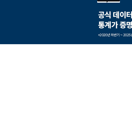
본문내용 바로가기
풋터 바로가기