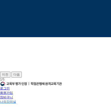
이전
다음
1
/
5
로그인
회원가입
장바구니
나의강의실