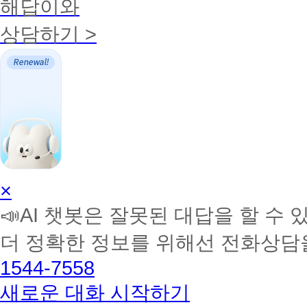
해답이와
상담하기 >
AI
×
학
📣AI 챗봇은 잘못된 대답을 할 수 
습
멘
더 정확한 정보를 위해선 전화상담
토
해
1544-7558
커
BETA
새로운 대화 시작하기