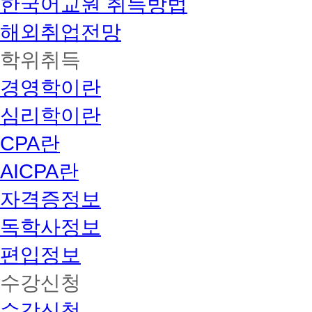
한국어교원 취득방법
해외취업전망
학위취득
경영학이란
심리학이란
CPA란
AICPA란
자격증정보
독학사정보
편입정보
수강신청
수강신청