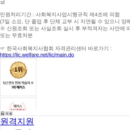
급
신
청
민원처리기간 : 사회복지사업시행규칙 제4조에 의함
02
지
(7일 소요, 단 졸업 후 단체 교부 시 지연될 수 있으니 
방
※ 신원조회 또는 사실조회 실시 후 부적격자는 사안에 
협
회
또는 무효처분
(전
국
☞ 한국사회복지사협회 자격관리센터 바로가기 :
16
https://lic.welfare.net/lic/main.do
개)
접
수
03
중
앙
협
회
자
격
심
사
및
원격지원
자
격