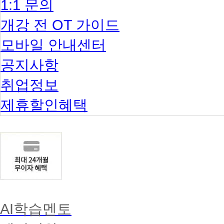
1:1 문의
증
발
개강 전 OT 가이드
급
모바일 안내센터
공지사항
취업정보
제휴할인혜택
AI학습멘토