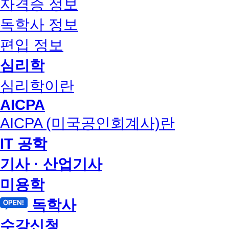
자격증 정보
독학사 정보
편입 정보
심리학
심리학이란
AICPA
AICPA (미국공인회계사)란
IT 공학
기사 · 산업기사
미용학
독학사
수강신청