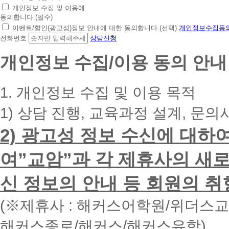
초
개인정보 수집 및 이용에
간
동의합니다.(필수)
편
이벤트/할인(광고성)정보 안내에 대한 동의합니다.(선택)
개인정보수집동의
상
전화번호
상담신청
담
신
개인정보 수집/이용 동의 안내
청
휴
대
1. 개인정보 수집 및 이용 목적
폰
번
1) 상담 진행, 교육과정 설계, 문의
호
를
2) 광고성 정보 수신에 대하
입
력
하
여”교암”과 각 제휴사의 새로
시
면
신 정보의 안내 등 회원의 취
빠
른
시
(※제휴사 : 해커스어학원/위더스
간
내
해커스종로/해커스/해커스유학)
에