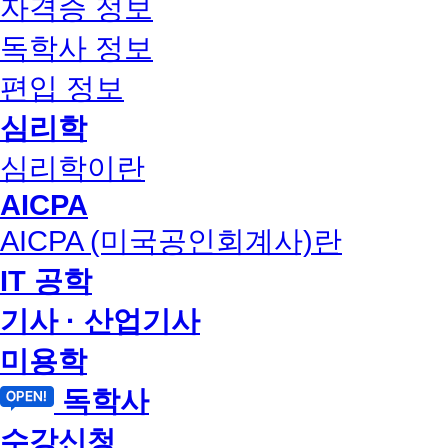
자격증 정보
독학사 정보
편입 정보
심리학
심리학이란
AICPA
AICPA (미국공인회계사)란
IT 공학
기사 · 산업기사
미용학
독학사
수강신청