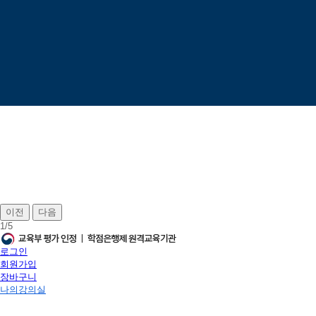
이전
다음
1
/
5
로그인
회원가입
장바구니
나의강의실