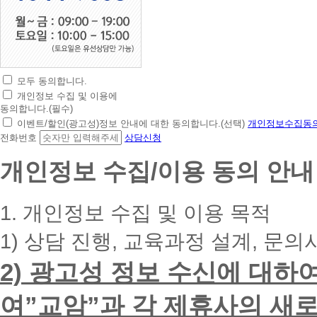
모두 동의합니다.
초
개인정보 수집 및 이용에
간
동의합니다.(필수)
편
이벤트/할인(광고성)정보 안내에 대한 동의합니다.(선택)
개인정보수집동의
상
전화번호
상담신청
담
신
개인정보 수집/이용 동의 안내
청
휴
대
1. 개인정보 수집 및 이용 목적
폰
번
1) 상담 진행, 교육과정 설계, 문의
호
를
2) 광고성 정보 수신에 대하
입
력
하
여”교암”과 각 제휴사의 새로
시