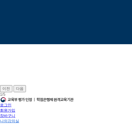
이전
다음
1
/
5
로그인
회원가입
장바구니
나의강의실