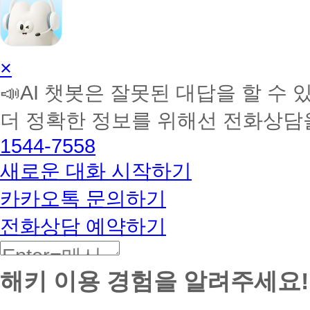
AI
×
학
📣AI 챗봇은 잘못된 대답을 할 수 
습
멘
더 정확한 정보를 위해선 전화상담
토
해
1544-7558
커
BETA
새로운 대화 시작하기
카카오톡 문의하기
전화상담 예약하기
해키 이용 경험을 알려주세요!