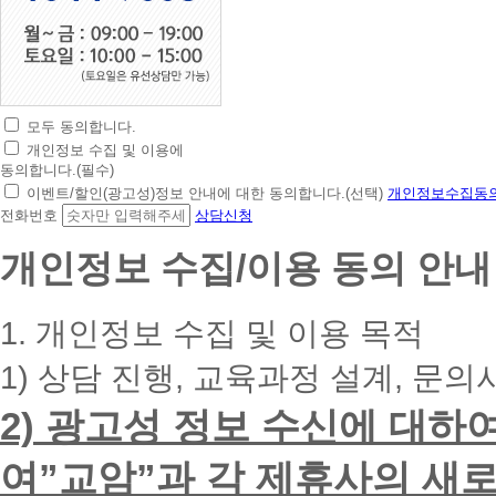
모두 동의합니다.
초
개인정보 수집 및 이용에
간
동의합니다.(필수)
편
이벤트/할인(광고성)정보 안내에 대한 동의합니다.(선택)
개인정보수집동의
상
전화번호
상담신청
담
신
개인정보 수집/이용 동의 안내
청
휴
대
1. 개인정보 수집 및 이용 목적
폰
번
1) 상담 진행, 교육과정 설계, 문의
호
를
2) 광고성 정보 수신에 대하
입
력
하
여”교암”과 각 제휴사의 새로
시