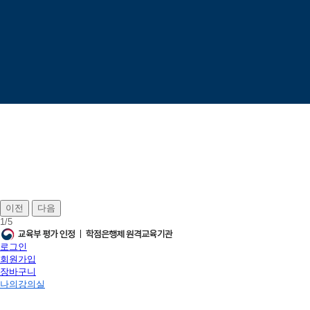
이전
다음
1
/
5
로그인
회원가입
장바구니
나의강의실