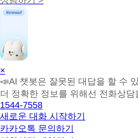
AI
×
학
📣AI 챗봇은 잘못된 대답을 할 수 
습
멘
더 정확한 정보를 위해선 전화상담
토
해
1544-7558
커
BETA
새로운 대화 시작하기
카카오톡 문의하기