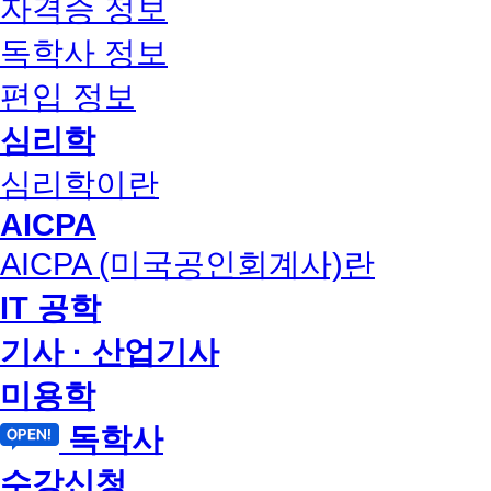
자격증 정보
독학사 정보
편입 정보
심리학
심리학이란
AICPA
AICPA (미국공인회계사)란
IT 공학
기사 · 산업기사
미용학
독학사
수강신청