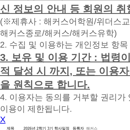
면
신 정보의 안내 등 회원의 취
빠
른
시
(※제휴사 : 해커스어학원/위더스
간
내
해커스종로/해커스/해커스유학)
에
전
2. 수집 및 이용하는 개인정보 항목
화
드
리
3. 보유 및 이용 기간 : 법
겠
습
적 달성 시 까지, 또는 이용
니
다.
을 원칙으로 합니다.
4. 이용자는 동의를 거부할 권리가
이용이 제한됩니다.
X
제목
2026년 2학기 3기 학사일정
등록자
해커스