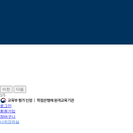
이전
다음
1
/
5
로그인
회원가입
장바구니
나의강의실