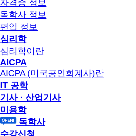
자격증 정보
독학사 정보
편입 정보
심리학
심리학이란
AICPA
AICPA (미국공인회계사)란
IT 공학
기사 · 산업기사
미용학
독학사
수강신청