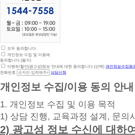
모두 동의합니다.
초
개인정보 수집 및 이용에
간
동의합니다.(필수)
편
이벤트/할인(광고성)정보 안내에 대한 동의합니다.(선택)
개인정보수집동의
상
전화번호
상담신청
담
신
개인정보 수집/이용 동의 안내
청
휴
대
1. 개인정보 수집 및 이용 목적
폰
번
1) 상담 진행, 교육과정 설계, 문의
호
를
2) 광고성 정보 수신에 대하
입
력