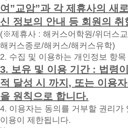
하
여”교암”과 각 제휴사의 새로
시
면
신 정보의 안내 등 회원의 취
빠
른
시
(※제휴사 : 해커스어학원/위더스
간
내
해커스종로/해커스/해커스유학)
에
전
2. 수집 및 이용하는 개인정보 항목
화
드
리
3. 보유 및 이용 기간 : 법
겠
습
적 달성 시 까지, 또는 이용
니
다.
을 원칙으로 합니다.
4. 이용자는 동의를 거부할 권리가
이용이 제한됩니다.