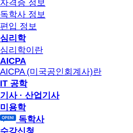
자격증 정보
독학사 정보
편입 정보
심리학
심리학이란
AICPA
AICPA (미국공인회계사)란
IT 공학
기사 · 산업기사
미용학
독학사
수강신청