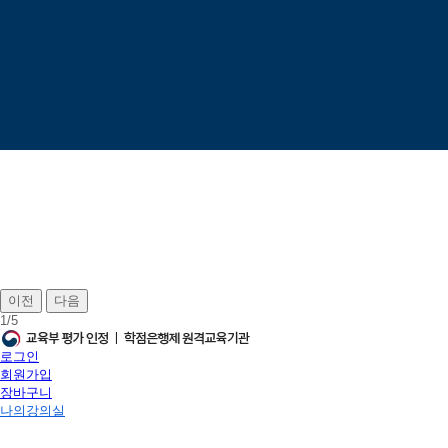
이전
다음
1
/
5
로그인
회원가입
장바구니
나의강의실