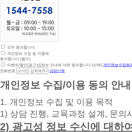
모두 동의합니다.
초
개인정보 수집 및 이용에
간
동의합니다.(필수)
편
이벤트/할인(광고성)정보 안내에 대한 동의합니다.(선택)
개인정보수집동의
상
전화번호
상담신청
담
신
개인정보 수집/이용 동의 안내
청
휴
대
1. 개인정보 수집 및 이용 목적
폰
번
1) 상담 진행, 교육과정 설계, 문의
호
를
2) 광고성 정보 수신에 대하
입
력