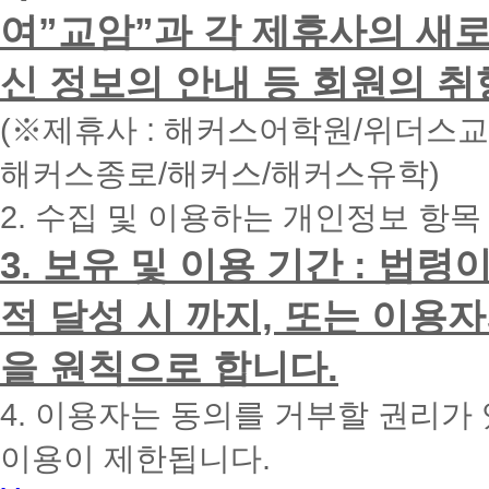
하
여”교암”과 각 제휴사의 새로
시
면
신 정보의 안내 등 회원의 취
빠
른
시
(※제휴사 : 해커스어학원/위더스
간
내
해커스종로/해커스/해커스유학)
에
전
2. 수집 및 이용하는 개인정보 항목
화
드
리
3. 보유 및 이용 기간 : 법
겠
습
적 달성 시 까지, 또는 이용
니
다.
을 원칙으로 합니다.
4. 이용자는 동의를 거부할 권리가
이용이 제한됩니다.