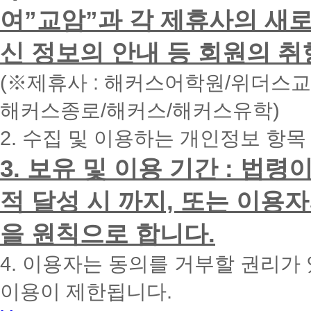
하
여”교암”과 각 제휴사의 새로
시
면
신 정보의 안내 등 회원의 취
빠
른
시
(※제휴사 : 해커스어학원/위더스
간
내
해커스종로/해커스/해커스유학)
에
전
2. 수집 및 이용하는 개인정보 항목
화
드
리
3. 보유 및 이용 기간 : 법
겠
습
적 달성 시 까지, 또는 이용
니
다.
을 원칙으로 합니다.
4. 이용자는 동의를 거부할 권리가
이용이 제한됩니다.