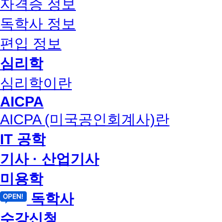
자격증 정보
독학사 정보
편입 정보
심리학
심리학이란
AICPA
AICPA (미국공인회계사)란
IT 공학
기사 · 산업기사
미용학
독학사
수강신청