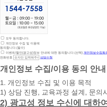
모두 동의합니다.
초
개인정보 수집 및 이용에
간
동의합니다.(필수)
편
이벤트/할인(광고성)정보 안내에 대한 동의합니다.(선택)
개인정보수집동의
상
전화번호
상담신청
담
신
개인정보 수집/이용 동의 안내
청
휴
대
1. 개인정보 수집 및 이용 목적
폰
번
1) 상담 진행, 교육과정 설계, 문의
호
를
2) 광고성 정보 수신에 대하
입
력