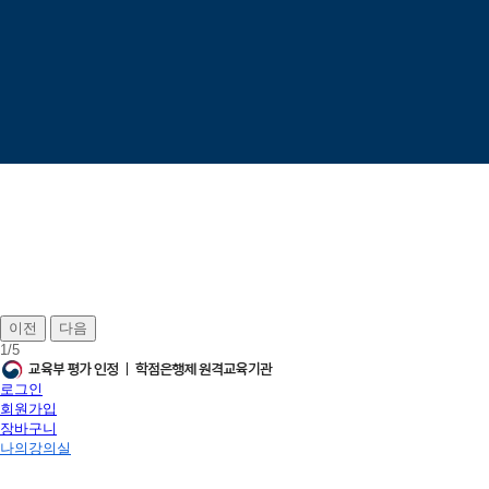
이전
다음
1
/
5
로그인
회원가입
장바구니
나의강의실