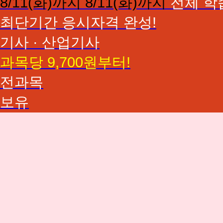
8/11(화)까지
8/11(화)까지
전체 학
최단기간 응시자격 완성!
기사 · 산업기사
과목당 9,700원부터!
전과목
보유
심
리
학