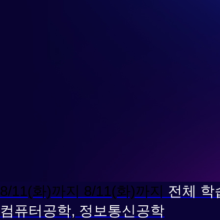
공
학
8/11(화)까지
8/11(화)까지
전체 학
컴퓨터공학, 정보통신공학