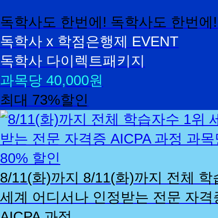
독학사도 한번에!
독학사도 한번에!
독학사 x 학점은행제 EVENT
독학사 다이렉트패키지
과목당 40,000원
최대 73%할인
AICPA
8/11(화)까지
8/11(화)까지
전체 학
세계 어디서나 인정받는 전문 자격
AICPA 과정