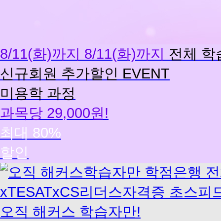
8/11(화)까지
8/11(화)까지
전체 학
신규회원 추가할인 EVENT
미용학 과정
과목당 29,000원!
최대 80%
할인
총
알
패
스