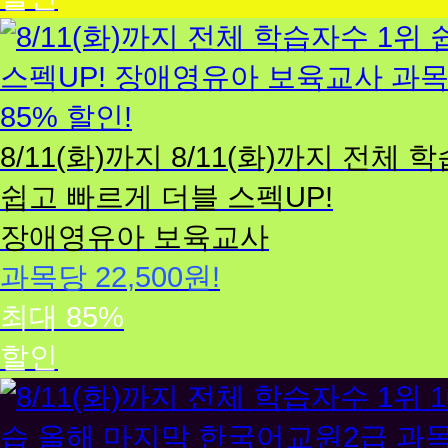
장
애
영
유
아
8/11(화)까지
8/11(화)까지
전체 학
보
육
쉽고 빠르게 더블 스펙UP!
교
장애영유아 보육교사
사
과목당 22,500원!
최대 85%
할인
한
국
어