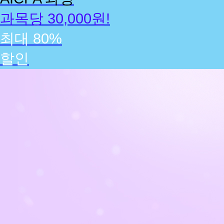
과목당 30,000원!
최대 80%
할인
미
용
학