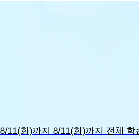
8/12
개
강
반
8/11(화)까지
8/11(화)까지
전체 학