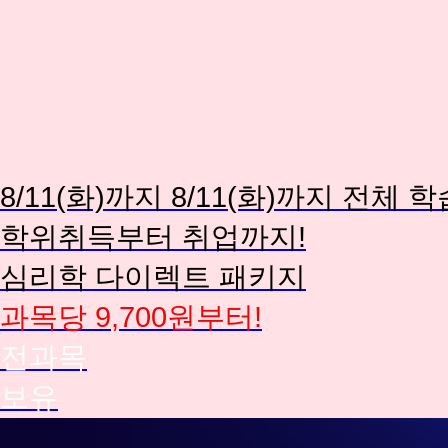
8/11(화)까지
8/11(화)까지
전체 학
학위취득부터 취업까지!
심리학 다이렉트 패키지
과목당 9,700원부터!
전과목
보유
IT