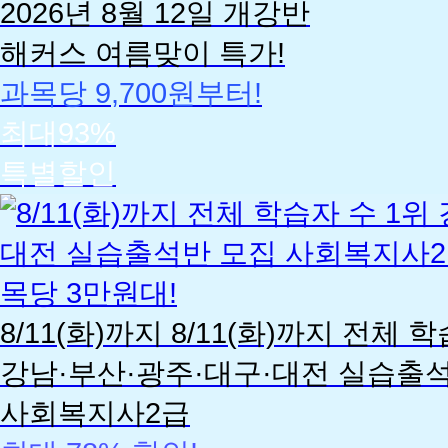
2026년 8월 12일 개강반
해커스 여름맞이 특가!
과목당 9,700원부터!
최대93%
특별할인
사
회
복
지
사
8/11(화)까지
8/11(화)까지
전체 학
강남·부산·광주·대구·대전 실습출
사회복지사2급