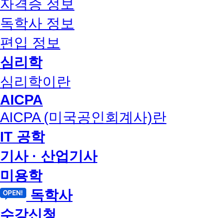
자격증 정보
독학사 정보
편입 정보
심리학
심리학이란
AICPA
AICPA (미국공인회계사)란
IT 공학
기사 · 산업기사
미용학
독학사
수강신청