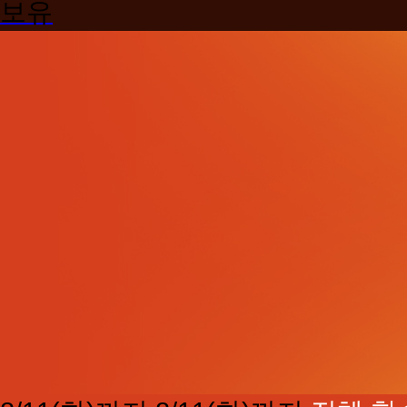
보유
기
사/
산
업
기
사