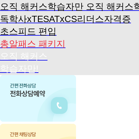
편
오직 해커스학습자만
오직 해커스
입
독학사xTESATxCS리더스자격증
초스피드 편입
총알패스 패키지
오직 해커스
학습자만!