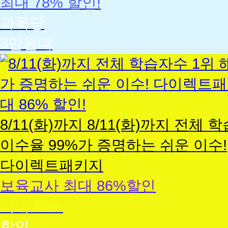
최대 78% 할인!
과목당
3만원대
보
육
교
사
8/11(화)까지
8/11(화)까지
전체 학
이수율 99%가 증명하는 쉬운 이수!
다이렉트패키지
보육교사 최대 86%할인
최대 86%
할인