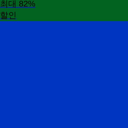
최대 82%
할인
독
학
사