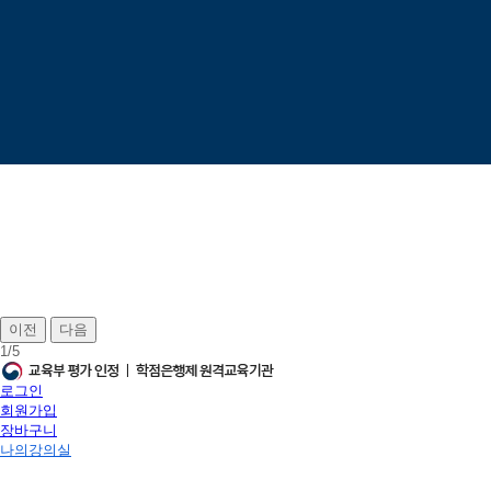
이전
다음
1
/
5
로그인
회원가입
장바구니
나의강의실