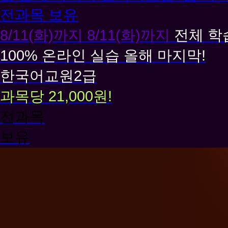
교
원
8/11(화)까지
8/11(화)까지
전체 학
100% 온라인 실습 올해 마지막!
한국어교원2급
과목당 21,000원!
전과목
보유
경
영
학