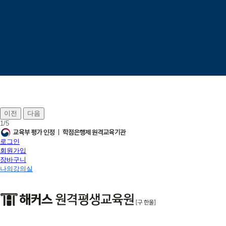
이전
다음
1
/
5
로그인
회원가입
장바구니
나의강의실