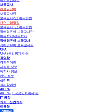
해외취업전망
보육교사
초보길잡이
보육교사란
보육교사2급 취득방법
대면수업일정
보육교사1급 취득방법
장애영유아 보육교사란
아동학사/전문학사
장애영유아 보육교사
장애영유아 보육교사란
CPA
CPA (공인회계사)란
경영학
경영학이란
자격증 정보
독학사 정보
편입 정보
심리학
심리학이란
AICPA
AICPA (미국공인회계사)란
IT 공학
기사 · 산업기사
미용학