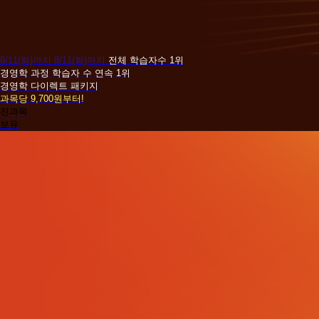
8/11(화)까지
8/11(화)까지
전체 학습자수 1위
경영학 과정 학습자 수 연속 1위
경영학 다이렉트 패키지
과목당 9,700원부터!
전과목
보유
기
사/
산
업
기
사