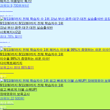
해커스 여름맞이 특가!
과목당 9,700원부터!
최대93%
특별할인
사
8/11(화)까지
8/11(화)까지
전체 학습자수 1위
회
강남·부산·광주·대구·대전 실습출석반
복
사회복지사2급
최대 78% 할인!
지
과목당
사
3만원대
보
8/11(화)까지
8/11(화)까지
전체 학습자수 1위
육
이수율 99%가 증명하는 쉬운 이수!
교
다이렉트패키지
보육교사 최대 86%할인
사
최대 86%
할인
장
8/11(화)까지
8/11(화)까지
전체 학습자수 1위
애
쉽고 빠르게 더블 스펙UP!
영
장애영유아 보육교사
과목당 22,500원!
유
최대 85%
아
할인