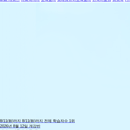
8/12
개
강
반
8/11(화)까지
8/11(화)까지
전체 학습자수 1위
2026년 8월 12일 개강반