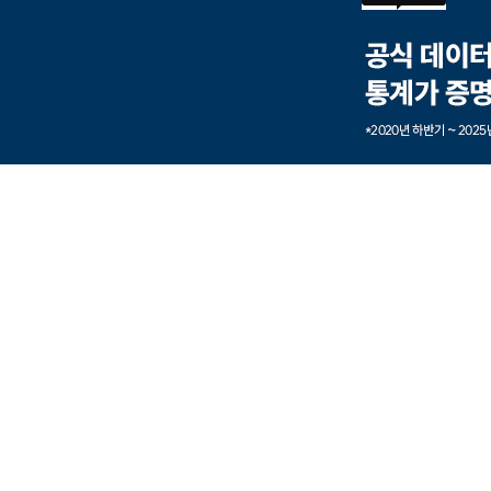
본문내용 바로가기
풋터 바로가기