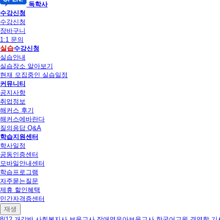
독학사
수강신청
수강신청
장바구니
1:1 문의
실습
수강신청
실습안내
실습장소 알아보기
현재 모집중인 실습일정
커뮤니티
공지사항
취업정보
해커스 후기
해커스에바란다
질의응답 Q&A
학습지원센터
학사일정
공동인증센터
모바일안내센터
학습프로그램
자주묻는질문
제휴 할인혜택
민간자격증센터
재생
8/12 개강반
사회복지사
보육교사
장애영유아보육교사
한국어교원
경영학
기