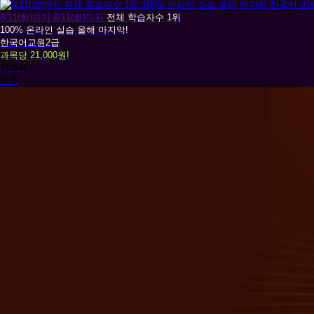
한
보
8/11(화)까지
8/11(화)까지
전체 학습자수 1위
국
육
100% 온라인 실습 올해 마지막!
어
한국어교원2급
교
과목당 21,000원!
교
사
전과목
원
보유
경
영
학