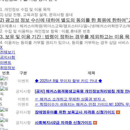
청
1. 개인정보 수집 및 이용 목적
휴
1) 상담 진행, 교육과정 설계, 문의사항 응대
대
2) 광고성 정보 수신에 대하여 별도의 동의를 한 회원에 한하여”
폰
(※제휴사 : 해커스어학원/위더스교육/챔프스터디/옴니넷/해커스어학연구소/
번
2. 수집 및 이용하는 개인정보 항목 : 이름,휴대폰 번호
호
3. 보유 및 이용 기간 : 법령이 정하는 경우를 제외하고는 이용
를
4. 이용자는 동의를 거부할 권리가 있으나, 동의를 거부하는 경우 상담 서비스
입
X
력
전체보기
하
공지사항
시
이벤트
면
취업정보
빠
번호
구분
제목
른
시
이벤트
◆ 2025년 8월 무이자 할부 카드 안내 ◆
간
내
공지사항
[공지] 해커스원격평생교육원 개인정보처리방침 개정 안내 (
에
6
이벤트
☞ 해커스 소개하고 무제한 상품권 받자 ♬
전
5
이벤트
☞ 학점이수가 쉬워지는 해커스 만점 가이드북! 100% 
화
드
공지사항
장애영유아를 위한 보육교사 자격증 신청가이드
리
겠
공지사항
사회복지사2급 자격증 신청가이드
습