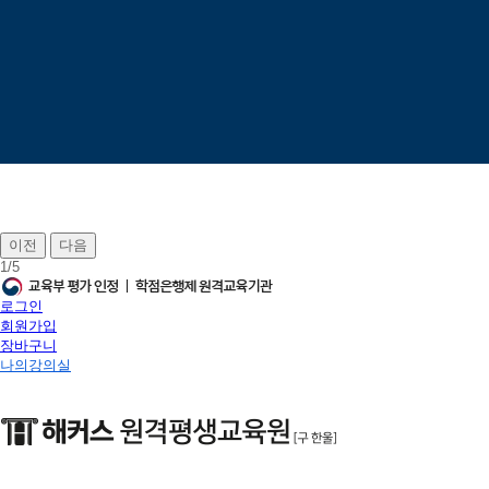
이전
다음
1
/
5
로그인
회원가입
장바구니
나의강의실