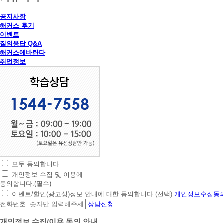
공지사항
해커스 후기
이벤트
질의응답 Q&A
해커스에바란다
취업정보
모두 동의합니다.
초
개인정보 수집 및 이용에
간
동의합니다.(필수)
편
이벤트/할인(광고성)정보 안내에 대한 동의합니다.(선택)
개인정보수집동의
상
전화번호
상담신청
담
신
개인정보 수집/이용 동의 안내