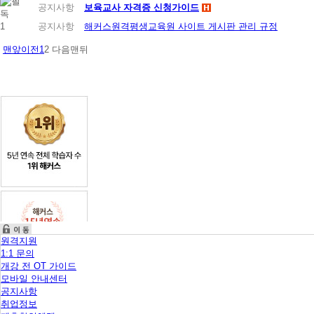
니
공지사항
보육교사 자격증 신청가이드
다.
1
공지사항
해커스원격평생교육원 사이트 게시판 관리 규정
맨앞
이전
1
2
다음
맨뒤
원격지원
1:1 문의
개강 전 OT 가이드
모바일 안내센터
공지사항
취업정보