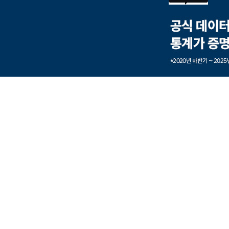
본문내용 바로가기
풋터 바로가기