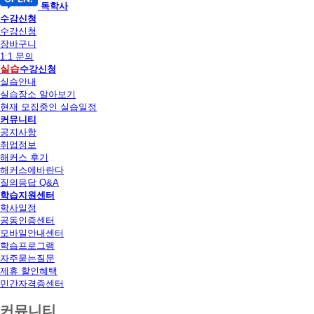
독학사
수강신청
수강신청
장바구니
1:1 문의
실습
수강신청
실습안내
실습장소 알아보기
현재 모집중인 실습일정
커뮤니티
공지사항
취업정보
해커스 후기
해커스에바란다
질의응답 Q&A
학습지원센터
학사일정
공동인증센터
모바일안내센터
학습프로그램
자주묻는질문
제휴 할인혜택
민간자격증센터
커뮤니티