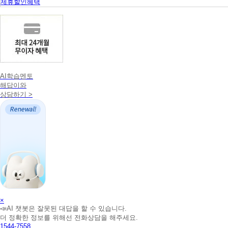
제휴할인혜택
AI학습멘토
해답이와
상담하기 >
AI
×
📣AI 챗봇은 잘못된 대답을 할 수 있습니다.
학
더 정확한 정보를 위해선 전화상담을 해주세요.
습
1544-7558