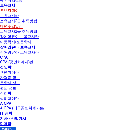
해외취업전망
보육교사
초보길잡이
보육교사란
보육교사2급 취득방법
대면수업일정
보육교사1급 취득방법
장애영유아 보육교사란
아동학사/전문학사
장애영유아 보육교사
장애영유아 보육교사란
CPA
CPA (공인회계사)란
경영학
경영학이란
자격증 정보
독학사 정보
편입 정보
심리학
심리학이란
AICPA
AICPA (미국공인회계사)란
IT 공학
기사 · 산업기사
미용학