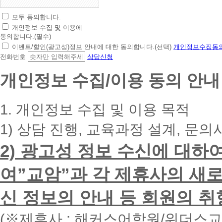
모두 동의합니다.
초
개인정보 수집 및 이용에
간
동의합니다.(필수)
편
이벤트/할인(광고성)정보 안내에 대한 동의합니다.(선택)
개인정보수집동의
상
전화번호
상담신청
담
신
개인정보 수집/이용 동의 안내
청
휴
대
1. 개인정보 수집 및 이용 목적
폰
번
1) 상담 진행, 교육과정 설계, 문의
호
를
2) 광고성 정보 수신에 대하
입
력
하
여”교암”과 각 제휴사의 새로
시
면
신 정보의 안내 등 회원의 취
빠
른
시
(※제휴사 : 해커스어학원/위더스
간