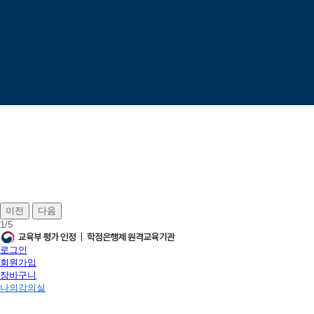
이전
다음
1
/
5
로그인
회원가입
장바구니
나의강의실