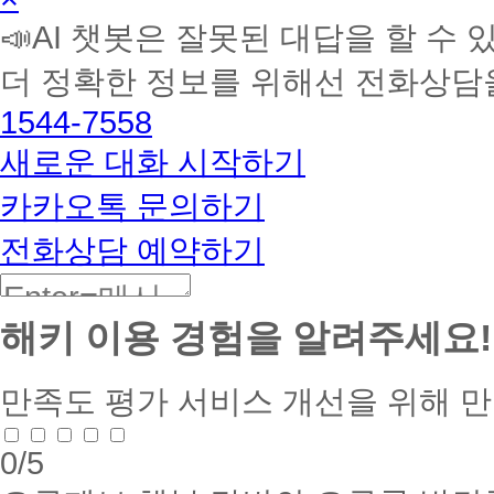
학
📣AI 챗봇은 잘못된 대답을 할 수 
습
멘
더 정확한 정보를 위해선 전화상담
토
해
1544-7558
커
BETA
새로운 대화 시작하기
카카오톡 문의하기
전화상담 예약하기
해키 이용 경험을 알려주세요!
만족도 평가
서비스 개선을 위해 
0
/5