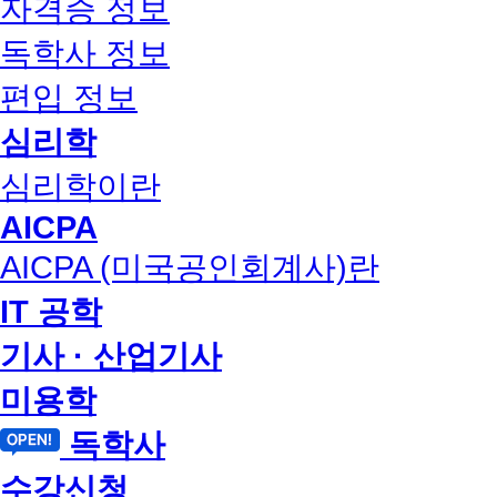
자격증 정보
독학사 정보
편입 정보
심리학
심리학이란
AICPA
AICPA (미국공인회계사)란
IT 공학
기사 · 산업기사
미용학
독학사
수강신청