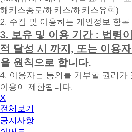
내
해커스종로/해커스/해커스유학)
에
전
2. 수집 및 이용하는 개인정보 항목
화
드
리
3. 보유 및 이용 기간 : 법
겠
습
적 달성 시 까지, 또는 이용
니
다.
을 원칙으로 합니다.
4. 이용자는 동의를 거부할 권리가
이용이 제한됩니다.
X
전체보기
공지사항
이벤트