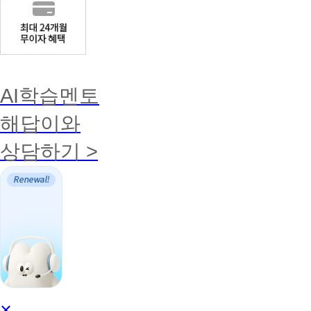
AI학습멘토
해답이와
상담하기 >
AI
×