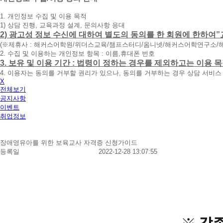
청
1. 개인정보 수집 및 이용 목적
휴
1) 상담 진행, 교육과정 설계, 문의사항 응대
대
2) 광고성 정보 수신에 대하여 별도의 동의를 한 회원에 한하여”
폰
(※제휴사 : 해커스어학원/위더스교육/챔프스터디/옴니넷/해커스어학연구소/
번
2. 수집 및 이용하는 개인정보 항목 : 이름,휴대폰 번호
호
3. 보유 및 이용 기간 : 법령이 정하는 경우를 제외하고는 이용
를
4. 이용자는 동의를 거부할 권리가 있으나, 동의를 거부하는 경우 상담 서비스
입
X
력
전체보기
하
공지사항
시
이벤트
면
취업정보
빠
른
시
장애영유아를 위한 보육교사 자격증 신청가이드
간
등록일
2022-12-28 13:07:55
내
에
전
화
드
리
겠
습