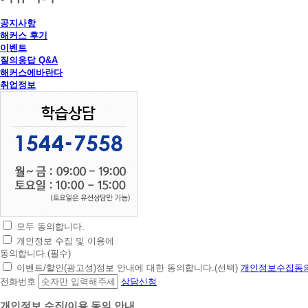
공지사항
해커스 후기
이벤트
질의응답 Q&A
해커스에바란다
취업정보
모두 동의합니다.
초
개인정보 수집 및 이용에
간
동의합니다.(필수)
편
이벤트/할인(광고성)정보 안내에 대한 동의합니다.(선택)
개인정보수집동의
상
전화번호
상담신청
담
신
개인정보 수집/이용 동의 안내