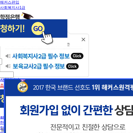
해커스편입
사회복지사1급
닫
기
사회복지사
초보길잡이
사회복지사란
사회복지사2급 취득방법
사회복지사1급 취득방법
건강가정사
사회복지학사/전문학사
한국어교원
이
이
한국어교원이란
한국어교원 취득방법
 할인혜택 제공