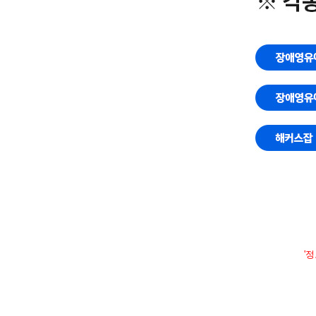
니
다.
'정