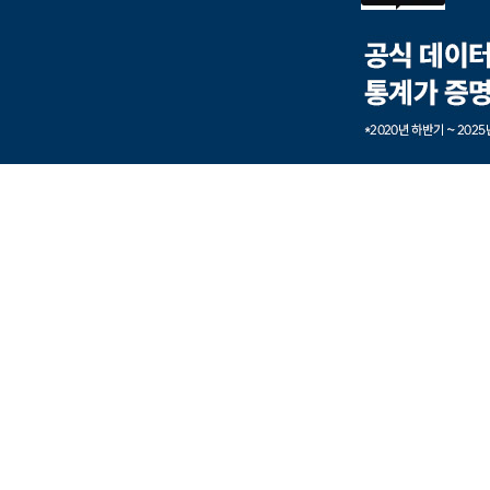
본문내용 바로가기
풋터 바로가기