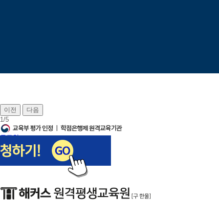
이전
다음
1
/
5
로그인
회원가입
장바구니
나의강의실