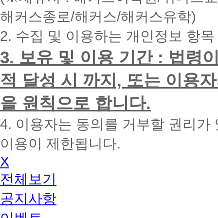
내
해커스종로/해커스/해커스유학)
에
전
2. 수집 및 이용하는 개인정보 항목
화
드
리
3. 보유 및 이용 기간 : 법
겠
습
적 달성 시 까지, 또는 이용
니
다.
을 원칙으로 합니다.
4. 이용자는 동의를 거부할 권리가
이용이 제한됩니다.
X
전체보기
공지사항
이벤트