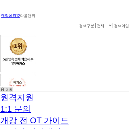
맨앞
이전
1
2
다음
맨뒤
검색구분
검색어입
원격지원
1:1 문의
개강 전 OT 가이드