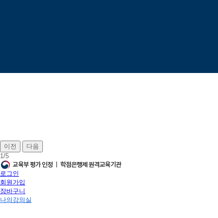
이전
다음
1
/
5
로그인
회원가입
장바구니
나의강의실