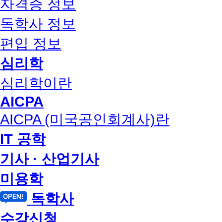
자격증 정보
독학사 정보
편입 정보
심리학
심리학이란
AICPA
AICPA (미국공인회계사)란
IT 공학
기사 · 산업기사
미용학
독학사
수강신청