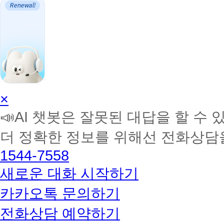
AI
×
학
📣AI 챗봇은 잘못된 대답을 할 수 
습
멘
더 정확한 정보를 위해선 전화상담
토
해
1544-7558
커
BETA
새로운 대화 시작하기
카카오톡 문의하기
전화상담 예약하기