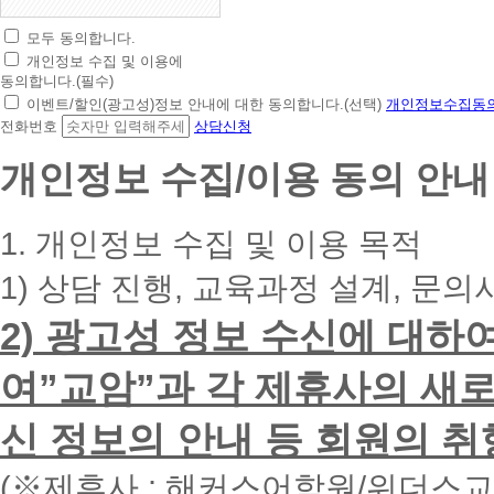
모두 동의합니다.
초
개인정보 수집 및 이용에
간
동의합니다.(필수)
편
이벤트/할인(광고성)정보 안내에 대한 동의합니다.(선택)
개인정보수집동의
상
전화번호
상담신청
담
신
개인정보 수집/이용 동의 안내
청
휴
대
1. 개인정보 수집 및 이용 목적
폰
번
1) 상담 진행, 교육과정 설계, 문의
호
를
2) 광고성 정보 수신에 대하
입
력
하
여”교암”과 각 제휴사의 새로
시
면
신 정보의 안내 등 회원의 취
빠
른
시
(※제휴사 : 해커스어학원/위더스
간