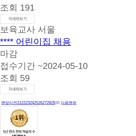
조회 191
보육교사
서울
**** 어린이집 채용
마감
접수기간 ~2024-05-10
조회 59
맨앞
이전
21
22
23
24
25
26
27
28
29
30
다음
맨뒤