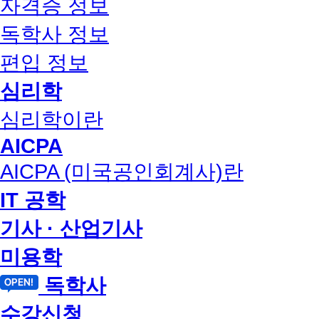
자격증 정보
독학사 정보
편입 정보
심리학
심리학이란
AICPA
AICPA (미국공인회계사)란
IT 공학
기사 · 산업기사
미용학
독학사
수강신청