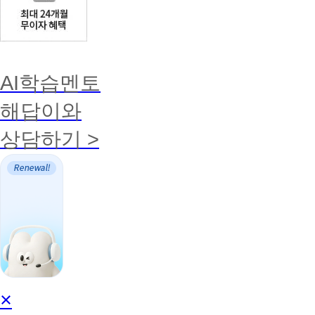
AI학습멘토
해답이와
상담하기 >
AI
×
학