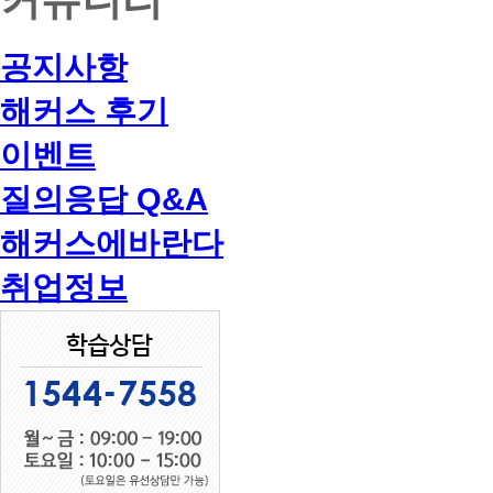
공지사항
해커스 후기
이벤트
질의응답 Q&A
해커스에바란다
취업정보