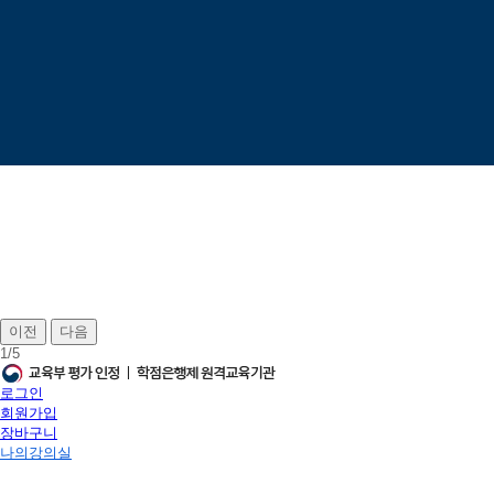
이전
다음
1
/
5
로그인
회원가입
장바구니
나의강의실