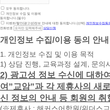
모두 동의합니다.
초
개인정보 수집 및 이용에
간
동의합니다.(필수)
편
이벤트/할인(광고성)정보 안내에 대한 동의합니다.(선택)
개인정보수집동의
상
전화번호
상담신청
담
신
개인정보 수집/이용 동의 안내
청
휴
대
1. 개인정보 수집 및 이용 목적
폰
번
1) 상담 진행, 교육과정 설계, 문의
호
를
2) 광고성 정보 수신에 대하
입
력
하
여”교암”과 각 제휴사의 새로
시
면
신 정보의 안내 등 회원의 취
빠
른
시
(※제휴사 : 해커스어학원/위더스
간