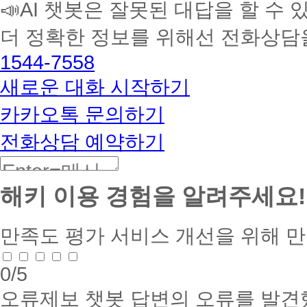
📣AI 챗봇은 잘못된 대답을 할 수 
습
멘
더 정확한 정보를 위해선 전화상담
토
해
1544-7558
커
BETA
새로운 대화 시작하기
카카오톡 문의하기
전화상담 예약하기
해키 이용 경험을 알려주세요!
만족도 평가
서비스 개선을 위해 
0
/5
오류제보
챗봇 답변의 오류를 발견