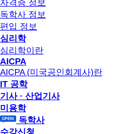
자격증 정보
독학사 정보
편입 정보
심리학
심리학이란
AICPA
AICPA (미국공인회계사)란
IT 공학
기사 · 산업기사
미용학
독학사
수강신청