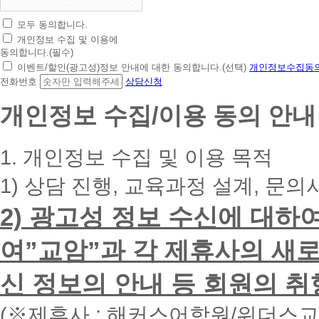
모두 동의합니다.
초
개인정보 수집 및 이용에
간
동의합니다.(필수)
편
이벤트/할인(광고성)정보 안내에 대한 동의합니다.(선택)
개인정보수집동의
상
전화번호
상담신청
담
신
개인정보 수집/이용 동의 안내
청
휴
대
1. 개인정보 수집 및 이용 목적
폰
번
1) 상담 진행, 교육과정 설계, 문의
호
를
2) 광고성 정보 수신에 대하
입
력
하
여”교암”과 각 제휴사의 새로
시
면
신 정보의 안내 등 회원의 취
빠
른
시
(※제휴사 : 해커스어학원/위더스
간