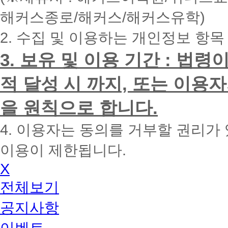
내
해커스종로/해커스/해커스유학)
에
전
2. 수집 및 이용하는 개인정보 항목
화
드
리
3. 보유 및 이용 기간 : 법
겠
습
적 달성 시 까지, 또는 이용
니
다.
을 원칙으로 합니다.
4. 이용자는 동의를 거부할 권리가
이용이 제한됩니다.
X
전체보기
공지사항
이벤트