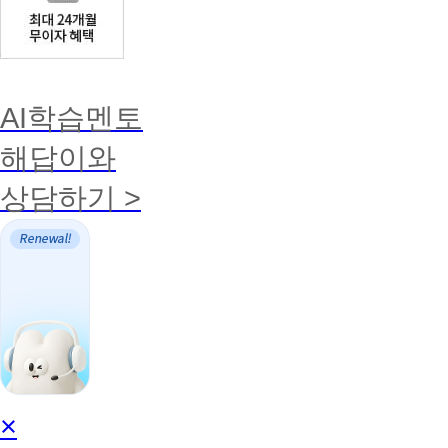
AI학습멘토
해답이와
상담하기 >
AI
×
학