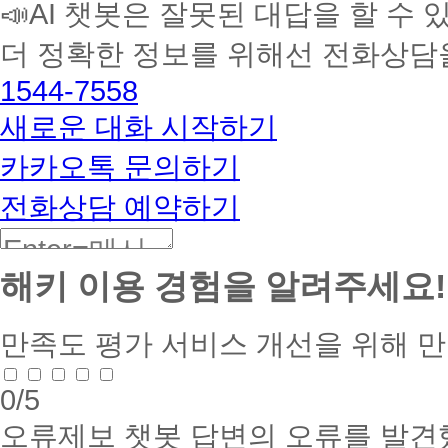
📣AI 챗봇은 잘못된 대답을 할 수 
습
멘
더 정확한 정보를 위해선 전화상담
토
해
1544-7558
커
BETA
새로운 대화 시작하기
카카오톡 문의하기
전화상담 예약하기
해키 이용 경험을 알려주세요!
만족도 평가
서비스 개선을 위해 
0
/5
오류제보
챗봇 답변의 오류를 발견