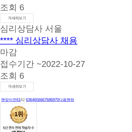
조회 6
심리상담사
서울
**** 심리상담사 채용
마감
접수기간 ~2022-10-27
조회 6
맨앞
이전
61
62
63
64
65
66
67
68
69
70
다음
맨뒤