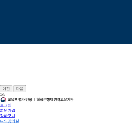
이전
다음
1
/
5
로그인
회원가입
장바구니
나의강의실