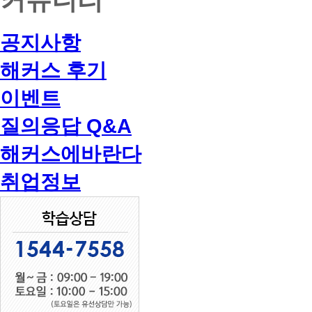
공지사항
해커스 후기
이벤트
질의응답 Q&A
해커스에바란다
취업정보