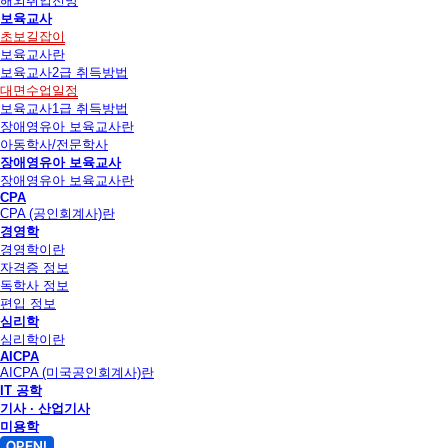
해외취업전망
보육교사
초보길잡이
보육교사란
보육교사2급 취득방법
대면수업일정
보육교사1급 취득방법
장애영유아 보육교사란
아동학사/전문학사
장애영유아 보육교사
장애영유아 보육교사란
CPA
CPA (공인회계사)란
경영학
경영학이란
자격증 정보
독학사 정보
편입 정보
심리학
심리학이란
AICPA
AICPA (미국공인회계사)란
IT 공학
기사 · 산업기사
미용학