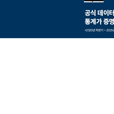
본문내용 바로가기
풋터 바로가기