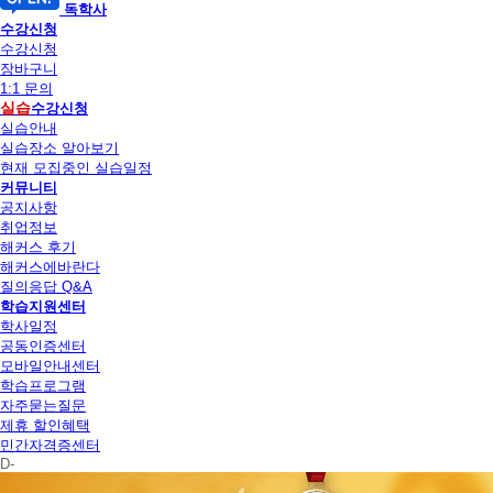
독학사
수강신청
수강신청
장바구니
1:1 문의
실습
수강신청
실습안내
실습장소 알아보기
현재 모집중인 실습일정
커뮤니티
공지사항
취업정보
해커스 후기
해커스에바란다
질의응답 Q&A
학습지원센터
학사일정
공동인증센터
모바일안내센터
학습프로그램
자주묻는질문
제휴 할인혜택
민간자격증센터
D-