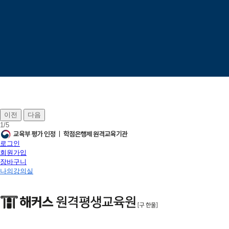
이전
다음
1
/
5
로그인
회원가입
장바구니
나의강의실