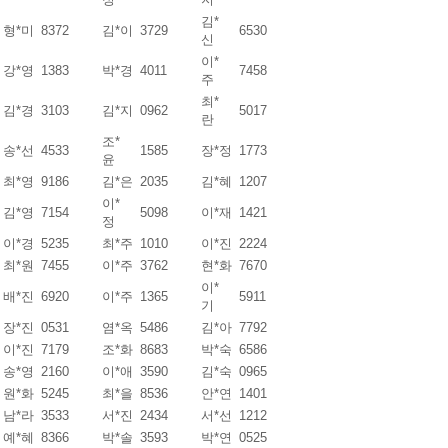
김*
형*미
8372
김*이
3729
6530
신
이*
강*영
1383
박*경
4011
7458
주
최*
김*경
3103
김*지
0962
5017
란
조*
송*선
4533
1585
장*정
1773
윤
최*영
9186
김*은
2035
김*혜
1207
이*
김*영
7154
5098
이*재
1421
정
이*경
5235
최*주
1010
이*진
2224
최*원
7455
이*주
3762
현*화
7670
이*
배*진
6920
이*주
1365
5911
기
장*진
0531
염*옥
5486
김*아
7792
이*진
7179
조*화
8683
박*숙
6586
송*영
2160
이*애
3590
김*숙
0965
원*화
5245
최*을
8536
안*연
1401
남*라
3533
서*진
2434
서*선
1212
예*혜
8366
박*솔
3593
박*연
0525