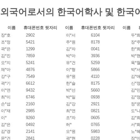
외국어로서의 한국어학사 및 한국
이름
휴대폰번호 뒷자리
이름
휴대폰번호 뒷자리
이름
장*호
2902
이*서
6104
두*
조*정
5421
주*원
8178
장*
곽*은
1299
김*자
0041
한*
김*진
7859
박*아
3936
박*
오*지
5241
유*건
5259
육*
채*아
4876
이*형
5866
박*
강*구
7549
유*원
4110
김*
곽*기
6612
한*슬
8175
신*
이*연
9432
박*선
5660
김*
최*이
6746
박*일
0938
김*
손*섭
2160
김*강
2921
정*
이*재
2985
최*연
0821
도*
이*
9260
조*자
0605
김*
김*은
0492
허*
0765
서*
김*경
2141
오*원
5983
노*
문*건
2841
곽*현
0228
장*