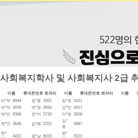
사회복지학사 및 사회복지사 2급 
이름
휴대폰번호 뒷자리
이름
휴대폰번호 뒷자리
이름
이*무
8944
정*풍
2001
김*영
1021
박*덕
3030
박*영
0656
강*민
0417
박*민
8309
전*이
5726
이*영
2839
김*
최*인
3646
김*례
2331
0987
웅
한*
문*
4431
염*남
8033
8102