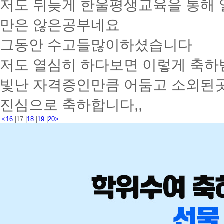
저도 뒤늦게 한울평생교육을 통해 
만은 않은공부네요
그동안 수고들많이하셨습니다
저도 열심히 하다보면 이렇게 축하
빛난 자격증인만큼 어둠고 소외된
진심으로 축하합니다,,
<
16
|
17
|
18
|
19
|
20
>