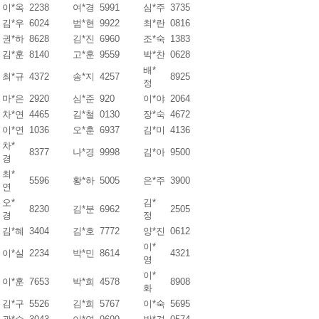
이*옥
2238
여*경
5991
심*주
3735
김*우
6024
범*현
9922
최*란
0816
권*하
8628
김*진
6960
조*숙
1383
김*훈
8140
고*훈
9559
박*찬
0628
배*
최*규
4372
송*지
4257
8925
정
마*은
2920
심*준
920
이*야
2064
차*연
4465
김*철
0130
장*숙
4672
이*연
1036
오*훈
6937
김*미
4136
차*
8377
나*경
9998
김*아
9500
경
최*
5596
황*하
5005
은*주
3900
연
오*
김*
8230
김*분
6962
2505
경
정
김*혜
3404
김*호
7772
양*진
0612
이*
이*실
2234
박*민
8614
4321
영
이*
이*훈
7653
박*희
4578
8908
화
김*구
5526
김*희
5767
이*숙
5695