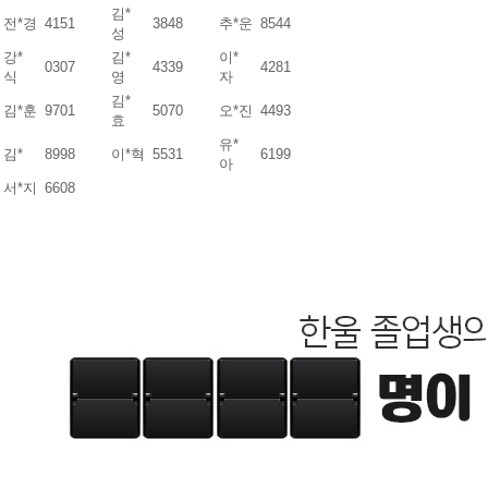
김*
전*경
4151
3848
추*운
8544
성
강*
김*
이*
0307
4339
4281
식
영
자
김*
김*훈
9701
5070
오*진
4493
효
유*
김*
8998
이*혁
5531
6199
아
서*지
6608