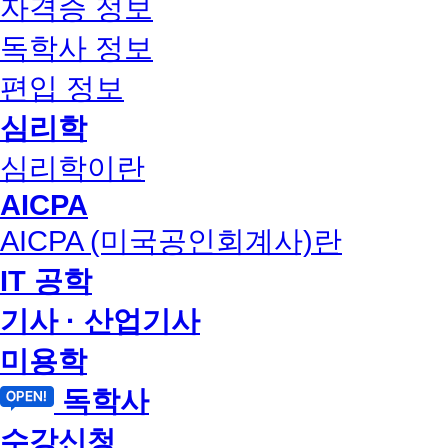
자격증 정보
독학사 정보
편입 정보
심리학
심리학이란
AICPA
AICPA (미국공인회계사)란
IT 공학
기사 · 산업기사
미용학
독학사
수강신청