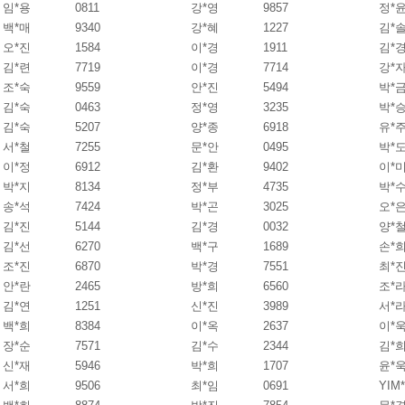
임*용
0811
강*영
9857
정*
백*매
9340
강*혜
1227
김*
오*진
1584
이*경
1911
김*
김*련
7719
이*경
7714
강*
조*숙
9559
안*진
5494
박*
김*숙
0463
정*영
3235
박*
김*숙
5207
양*종
6918
유*
서*철
7255
문*안
0495
박*
이*정
6912
김*환
9402
이*
박*지
8134
정*부
4735
박*
송*석
7424
박*곤
3025
오*
김*진
5144
김*경
0032
양*
김*선
6270
백*구
1689
손*
조*진
6870
박*경
7551
최*
안*란
2465
방*희
6560
조*
김*연
1251
신*진
3989
서*
백*희
8384
이*옥
2637
이*
장*순
7571
김*수
2344
김*
신*재
5946
박*희
1707
윤*
서*희
9506
최*임
0691
YIM