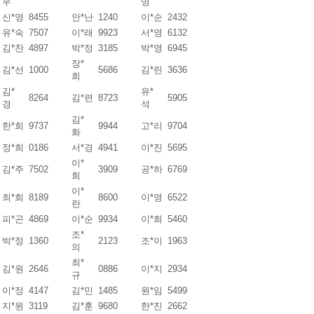
우
영
신*영
8455
안*난
1240
이*순
2432
유*숙
7507
이*래
9923
서*영
6132
김*찬
4897
박*정
3185
박*영
6945
장*
김*선
1000
5686
김*린
3636
희
김*
유*
8264
김*련
8723
5905
경
석
김*
한*희
9737
9944
고*리
9704
화
정*희
0186
서*경
4941
이*진
5695
이*
김*주
7502
3909
공*하
6769
희
이*
최*희
8189
8600
이*영
6522
란
피*곤
4869
이*순
9934
이*희
5460
조*
박*정
1360
2123
조*이
1963
의
최*
김*원
2646
0886
이*지
2934
규
이*정
4147
김*민
1485
원*임
5499
지*원
3119
김*훈
9680
한*진
2662