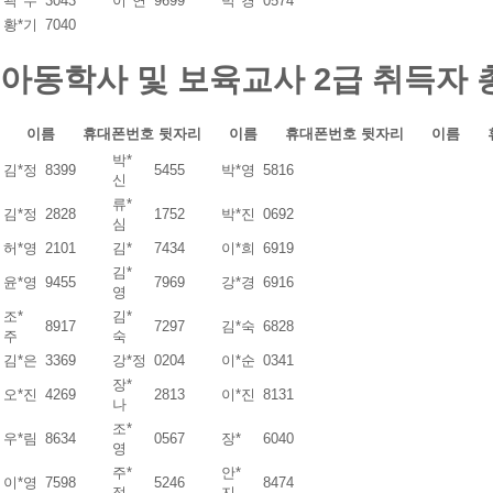
곽*수
3043
이*연
9699
박*경
0574
황*기
7040
아동학사 및 보육교사 2급 취득자
이름
휴대폰번호 뒷자리
이름
휴대폰번호 뒷자리
이름
박*
김*정
8399
5455
박*영
5816
신
류*
김*정
2828
1752
박*진
0692
심
허*영
2101
김*
7434
이*희
6919
김*
윤*영
9455
7969
강*경
6916
영
조*
김*
8917
7297
김*숙
6828
주
숙
김*은
3369
강*정
0204
이*순
0341
장*
오*진
4269
2813
이*진
8131
나
조*
우*림
8634
0567
장*
6040
영
주*
안*
이*영
7598
5246
8474
정
지