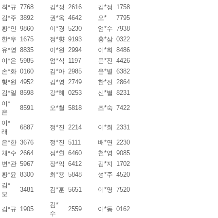
최*규
7768
김*정
2616
김*정
1758
김*주
3892
권*옥
4642
오*
7795
황*인
9860
이*경
5230
엄*수
7938
한*우
1675
정*향
9193
홍*삼
0322
유*영
8835
이*원
2994
이*희
8486
이*은
5985
엄*식
1197
문*진
4426
손*화
0160
김*아
2985
윤*별
6382
형*원
4952
김*영
2749
한*진
2864
김*일
8598
강*혜
0253
신*별
8231
이*
8591
오*철
5818
조*숙
7422
은
이*
6887
정*진
2214
이*희
2331
래
은*한
3676
정*진
5111
배*연
2230
채*수
2664
정*환
6460
천*영
9085
변*관
5967
장*익
6412
김*지
1702
황*윤
8300
최*용
5848
성*주
4520
김*
3481
김*훈
5651
이*영
7520
모
김*
김*규
1905
2559
여*동
0162
수