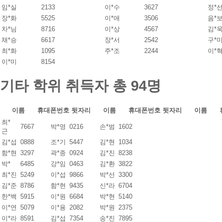
임*실
2133
이*수
3627
정*
장*화
5525
이*애
3506
음*
차*님
8716
이*상
4567
김*
채*승
6617
장*서
2542
구*
최*화
1095
주*조
2244
이*
이*미
8154
기타 학위 취득자
총 94명
이름
휴대폰번호 뒷자리
이름
휴대폰번호 뒷자리
이름
최*
7667
박*영
0216
손*범
1602
근
김*섭
0888
조*기
5447
김*현
1034
함*현
3297
곽*종
0924
김*진
8238
박*
6485
강*임
0463
김*환
3822
최*진
5249
이*섭
9866
박*선
3300
김*준
8786
함*현
9435
신*라
6704
한*백
5915
이*원
6684
박*현
5140
이*연
5079
이*용
2082
박*원
2375
이*라
8591
김*섭
7354
송*진
7895