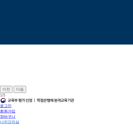
이전
다음
1
/
5
로그인
회원가입
장바구니
나의강의실