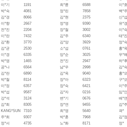
이*기
1191
최*륜
6588
이*
박*숙
4081
정*린
7858
백*
김*경
8066
김*현
2375
신*
이*향
2667
정*영
9390
유*
전*진
2204
장*철
3002
이*
이*란
7432
김*주
6340
태*
김*환
3770
김*양
3929
정*
김*균
2530
소*섭
0761
홍*
이*경
6335
앙*순
3025
우*
박*영
1465
전*진
2947
하*
공*나
6564
남*우
2998
김*
김*란
6890
김*옥
9040
홍*
박*철
8114
장*아
6323
구*
이*정
6357
장*숙
6421
이*
박*섭
9587
김*자
0216
임*
강*석
3124
변*기
0676
배*
김*희
8305
장*연
9455
김*
KANG*SUN
7310
최*영
5640
곽*
주*희
9307
박*훈
7968
김*
정*서
4735
노*화
8171
정*