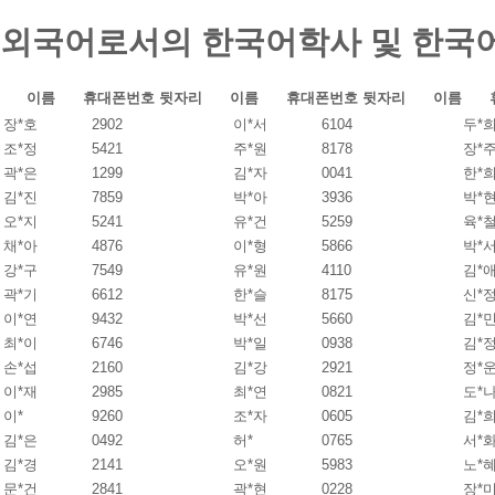
외국어로서의 한국어학사 및 한국
이름
휴대폰번호 뒷자리
이름
휴대폰번호 뒷자리
이름
장*호
2902
이*서
6104
두*
조*정
5421
주*원
8178
장*
곽*은
1299
김*자
0041
한*
김*진
7859
박*아
3936
박*
오*지
5241
유*건
5259
육*
채*아
4876
이*형
5866
박*
강*구
7549
유*원
4110
김*
곽*기
6612
한*슬
8175
신*
이*연
9432
박*선
5660
김*
최*이
6746
박*일
0938
김*
손*섭
2160
김*강
2921
정*
이*재
2985
최*연
0821
도*
이*
9260
조*자
0605
김*
김*은
0492
허*
0765
서*
김*경
2141
오*원
5983
노*
문*건
2841
곽*현
0228
장*