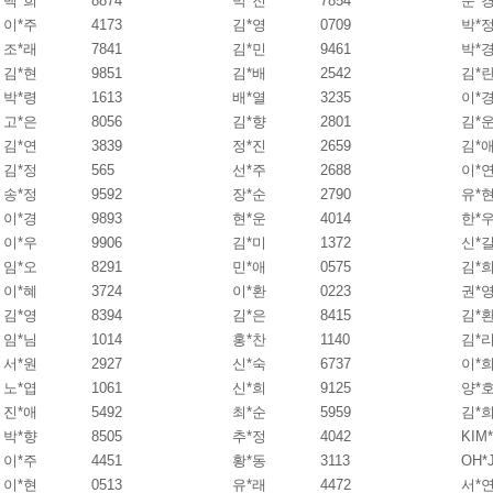
백*희
8874
박*진
7854
문*
이*주
4173
김*영
0709
박*
조*래
7841
김*민
9461
박*
김*현
9851
김*배
2542
김*
박*령
1613
배*열
3235
이*
고*은
8056
김*향
2801
김*
김*연
3839
정*진
2659
김*
김*정
565
선*주
2688
이*
송*정
9592
장*순
2790
유*
이*경
9893
현*운
4014
한*
이*우
9906
김*미
1372
신*
임*오
8291
민*애
0575
김*
이*혜
3724
이*환
0223
권*
김*영
8394
김*은
8415
김*
임*님
1014
홍*찬
1140
김*
서*원
2927
신*숙
6737
이*
노*엽
1061
신*희
9125
양*
진*애
5492
최*순
5959
김*
박*향
8505
추*정
4042
KIM
이*주
4451
황*동
3113
OH*
이*현
0513
유*래
4472
서*