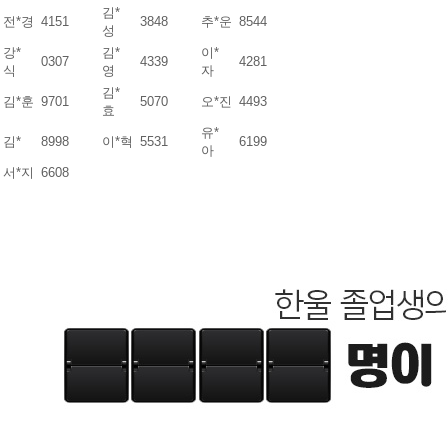
김*
전*경
4151
3848
추*운
8544
성
강*
김*
이*
0307
4339
4281
식
영
자
김*
김*훈
9701
5070
오*진
4493
효
유*
김*
8998
이*혁
5531
6199
아
서*지
6608