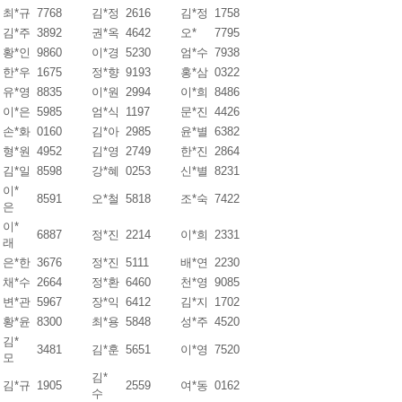
최*규
7768
김*정
2616
김*정
1758
김*주
3892
권*옥
4642
오*
7795
황*인
9860
이*경
5230
엄*수
7938
한*우
1675
정*향
9193
홍*삼
0322
유*영
8835
이*원
2994
이*희
8486
이*은
5985
엄*식
1197
문*진
4426
손*화
0160
김*아
2985
윤*별
6382
형*원
4952
김*영
2749
한*진
2864
김*일
8598
강*혜
0253
신*별
8231
이*
8591
오*철
5818
조*숙
7422
은
이*
6887
정*진
2214
이*희
2331
래
은*한
3676
정*진
5111
배*연
2230
채*수
2664
정*환
6460
천*영
9085
변*관
5967
장*익
6412
김*지
1702
황*윤
8300
최*용
5848
성*주
4520
김*
3481
김*훈
5651
이*영
7520
모
김*
김*규
1905
2559
여*동
0162
수