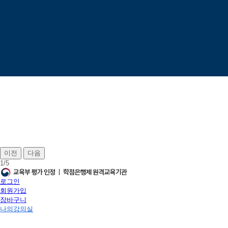
이전
다음
1
/
5
로그인
회원가입
장바구니
나의강의실