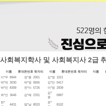
사회복지학사 및 사회복지사 2급 
이름
휴대폰번호 뒷자리
이름
휴대폰번호 뒷자리
이름
이*무
8944
정*풍
2001
김*영
1021
박*덕
3030
박*영
0656
강*민
0417
박*민
8309
전*이
5726
이*영
2839
김*
최*인
3646
김*례
2331
0987
웅
한*
문*
4431
염*남
8033
8102