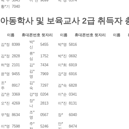
곽*수
3043
이*연
9699
박*경
0574
황*기
7040
아동학사 및 보육교사 2급 취득자
이름
휴대폰번호 뒷자리
이름
휴대폰번호 뒷자리
이름
박*
김*정
8399
5455
박*영
5816
신
류*
김*정
2828
1752
박*진
0692
심
허*영
2101
김*
7434
이*희
6919
김*
윤*영
9455
7969
강*경
6916
영
조*
김*
8917
7297
김*숙
6828
주
숙
김*은
3369
강*정
0204
이*순
0341
장*
오*진
4269
2813
이*진
8131
나
조*
우*림
8634
0567
장*
6040
영
주*
안*
이*영
7598
5246
8474
정
지