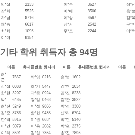
임*실
2133
이*수
3627
정*
장*화
5525
이*애
3506
음*
차*님
8716
이*상
4567
김*
채*승
6617
장*서
2542
구*
최*화
1095
주*조
2244
이*
이*미
8154
기타 학위 취득자
총 94명
이름
휴대폰번호 뒷자리
이름
휴대폰번호 뒷자리
이름
최*
7667
박*영
0216
손*범
1602
근
김*섭
0888
조*기
5447
김*현
1034
함*현
3297
곽*종
0924
김*진
8238
박*
6485
강*임
0463
김*환
3822
최*진
5249
이*섭
9866
박*선
3300
김*준
8786
함*현
9435
신*라
6704
한*백
5915
이*원
6684
박*현
5140
이*연
5079
이*용
2082
박*원
2375
이*라
8591
김*섭
7354
송*진
7895