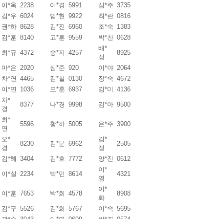
이*옥
2238
여*경
5991
심*주
3735
김*우
6024
범*현
9922
최*란
0816
권*하
8628
김*진
6960
조*숙
1383
김*훈
8140
고*훈
9559
박*찬
0628
배*
최*규
4372
송*지
4257
8925
정
마*은
2920
심*준
920
이*야
2064
차*연
4465
김*철
0130
장*숙
4672
이*연
1036
오*훈
6937
김*미
4136
차*
8377
나*경
9998
김*아
9500
경
최*
5596
황*하
5005
은*주
3900
연
오*
김*
8230
김*분
6962
2505
경
정
김*혜
3404
김*호
7772
양*진
0612
이*
이*실
2234
박*민
8614
4321
영
이*
이*훈
7653
박*희
4578
8908
화
김*구
5526
김*희
5767
이*숙
5695