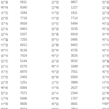
임*용
0811
강*영
9857
정*
백*매
9340
강*혜
1227
김*
오*진
1584
이*경
1911
김*
김*련
7719
이*경
7714
강*
조*숙
9559
안*진
5494
박*
김*숙
0463
정*영
3235
박*
김*숙
5207
양*종
6918
유*
서*철
7255
문*안
0495
박*
이*정
6912
김*환
9402
이*
박*지
8134
정*부
4735
박*
송*석
7424
박*곤
3025
오*
김*진
5144
김*경
0032
양*
김*선
6270
백*구
1689
손*
조*진
6870
박*경
7551
최*
안*란
2465
방*희
6560
조*
김*연
1251
신*진
3989
서*
백*희
8384
이*옥
2637
이*
장*순
7571
김*수
2344
김*
신*재
5946
박*희
1707
윤*
서*희
9506
최*임
0691
YIM