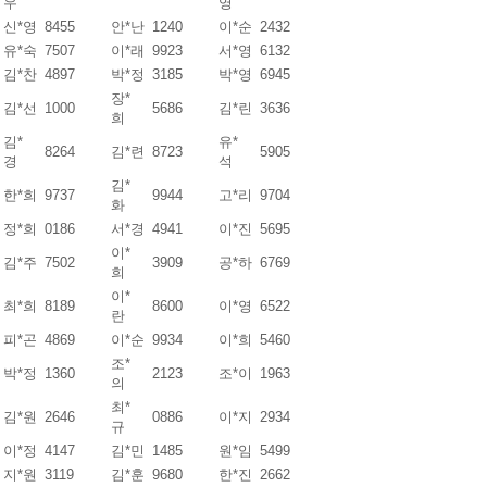
우
영
신*영
8455
안*난
1240
이*순
2432
유*숙
7507
이*래
9923
서*영
6132
김*찬
4897
박*정
3185
박*영
6945
장*
김*선
1000
5686
김*린
3636
희
김*
유*
8264
김*련
8723
5905
경
석
김*
한*희
9737
9944
고*리
9704
화
정*희
0186
서*경
4941
이*진
5695
이*
김*주
7502
3909
공*하
6769
희
이*
최*희
8189
8600
이*영
6522
란
피*곤
4869
이*순
9934
이*희
5460
조*
박*정
1360
2123
조*이
1963
의
최*
김*원
2646
0886
이*지
2934
규
이*정
4147
김*민
1485
원*임
5499
지*원
3119
김*훈
9680
한*진
2662