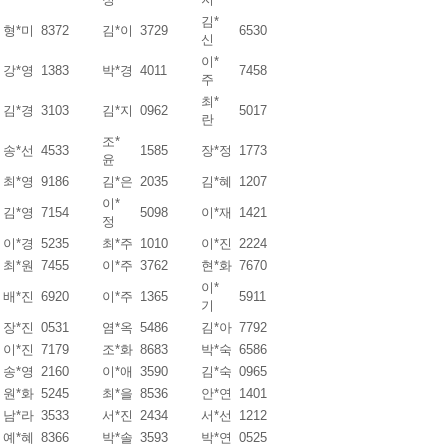
김*
형*미
8372
김*이
3729
6530
신
이*
강*영
1383
박*경
4011
7458
주
최*
김*경
3103
김*지
0962
5017
란
조*
송*선
4533
1585
장*정
1773
윤
최*영
9186
김*은
2035
김*혜
1207
이*
김*영
7154
5098
이*재
1421
정
이*경
5235
최*주
1010
이*진
2224
최*원
7455
이*주
3762
현*화
7670
이*
배*진
6920
이*주
1365
5911
기
장*진
0531
염*옥
5486
김*아
7792
이*진
7179
조*화
8683
박*숙
6586
송*영
2160
이*애
3590
김*숙
0965
원*화
5245
최*을
8536
안*연
1401
남*라
3533
서*진
2434
서*선
1212
예*혜
8366
박*솔
3593
박*연
0525