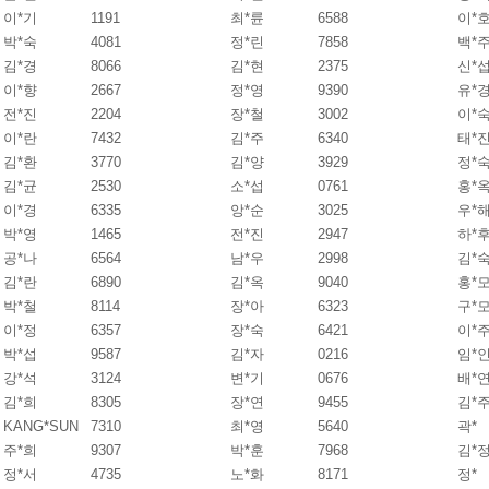
이*기
1191
최*륜
6588
이*
박*숙
4081
정*린
7858
백*
김*경
8066
김*현
2375
신*
이*향
2667
정*영
9390
유*
전*진
2204
장*철
3002
이*
이*란
7432
김*주
6340
태*
김*환
3770
김*양
3929
정*
김*균
2530
소*섭
0761
홍*
이*경
6335
앙*순
3025
우*
박*영
1465
전*진
2947
하*
공*나
6564
남*우
2998
김*
김*란
6890
김*옥
9040
홍*
박*철
8114
장*아
6323
구*
이*정
6357
장*숙
6421
이*
박*섭
9587
김*자
0216
임*
강*석
3124
변*기
0676
배*
김*희
8305
장*연
9455
김*
KANG*SUN
7310
최*영
5640
곽*
주*희
9307
박*훈
7968
김*
정*서
4735
노*화
8171
정*