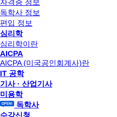
자격증 정보
독학사 정보
편입 정보
심리학
심리학이란
AICPA
AICPA (미국공인회계사)란
IT 공학
기사 · 산업기사
미용학
독학사
수강신청